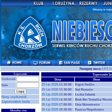
Witamy w najw
Następny mecz:
ŁKS Ł
Logowanie
Typowanie [a
Użytkownik
Data
Dom
25 Lip 2026
15:30:00
Pogoń Siedlce
Hasło
25 Lip 2026
15:30:00
Stal Rzeszów
25 Lip 2026
15:30:00
Lechia Gdańsk
Nowy użytkownik
26 Lip 2026
14:30:00
Bruk-Bet Termalica Niecie
Zapomniałem hasła
26 Lip 2026
17:00:00
Unia Skierniewice
26 Lip 2026
19:30:00
Puszcza Niepołomice
Aktualny czas