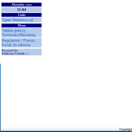
Aktualny czas
11:04
Linki
Typer Niebiescy.pl
Menu
Tabela graczy
Terminarz/Rezultaty
Regulamin / Pomoc
Email do admina
Powered by
Prediction Football
1.11
Copyrigh