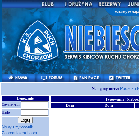
Witamy w najw
Następny mecz:
Puszcza N
Logowanie
Typowanie [Niebos
Użytkownik
Data
Dom
Hasło
Nowy użytkownik
Zapomniałem hasła