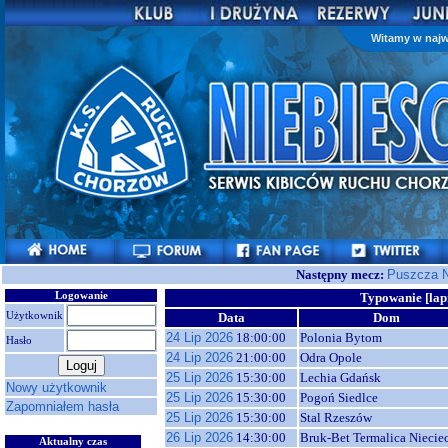
Witamy w najw
Następny mecz:
Puszcza N
Logowanie
Typowanie [lap
Użytkownik
Data
Dom
24 Lip 2026
18:00:00
Polonia Bytom
Hasło
24 Lip 2026
21:00:00
Odra Opole
25 Lip 2026
15:30:00
Lechia Gdańsk
Nowy użytkownik
25 Lip 2026
15:30:00
Pogoń Siedlce
Zapomniałem hasła
25 Lip 2026
15:30:00
Stal Rzeszów
26 Lip 2026
14:30:00
Bruk-Bet Termalica Niecie
Aktualny czas