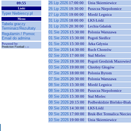
26 Lip 2026
17:00:00
Unia Skierniewice
09:55
26 Lip 2026
19:30:00
Puszcza Niepołomice
Linki
Typer Niebiescy.pl
27 Lip 2026
19:00:00
Miedź Legnica
Menu
31 Lip 2026
18:00:00
ŁKS Łódź
Tabela graczy
31 Lip 2026
20:30:00
Lechia Gdańsk
Terminarz/Rezultaty
01 Sie 2026
15:30:00
Polonia Warszawa
Regulamin / Pomoc
01 Sie 2026
15:30:00
Pogoń Siedlce
Email do admina
01 Sie 2026
15:30:00
Arka Gdynia
Powered by
Prediction Football
1.11
02 Sie 2026
14:30:00
Ruch Chorzów
02 Sie 2026
17:00:00
Stal Mielec
02 Sie 2026
19:30:00
Pogoń Grodzisk Mazowiec
03 Sie 2026
19:00:00
Chrobry Głogów
07 Sie 2026
18:00:00
Polonia Bytom
07 Sie 2026
20:30:00
Polonia Warszawa
08 Sie 2026
15:30:00
Miedź Legnica
08 Sie 2026
15:30:00
Puszcza Niepołomice
08 Sie 2026
15:30:00
Stal Mielec
08 Sie 2026
20:15:00
Podbeskidzie Bielsko-Biał
09 Sie 2026
14:30:00
ŁKS Łódź
09 Sie 2026
17:00:00
Bruk-Bet Termalica Niecie
10 Sie 2026
19:00:00
Unia Skierniewice