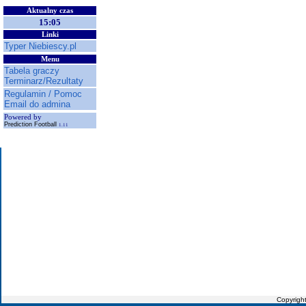
Aktualny czas
15:05
Linki
Typer Niebiescy.pl
Menu
Tabela graczy
Terminarz/Rezultaty
Regulamin / Pomoc
Email do admina
Powered by
Prediction Football
1.11
Copyrigh