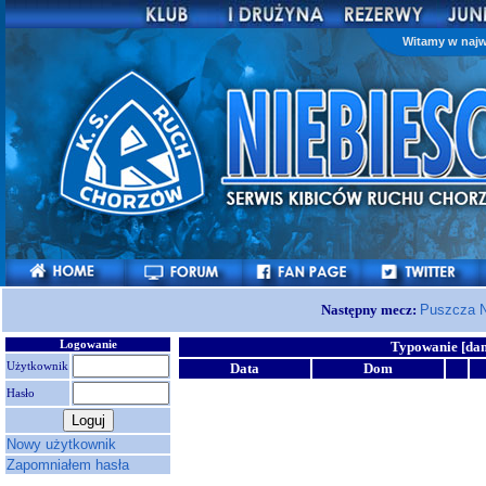
Witamy w najw
Następny mecz:
Puszcza N
Logowanie
Typowanie [d
Użytkownik
Data
Dom
Hasło
Nowy użytkownik
Zapomniałem hasła