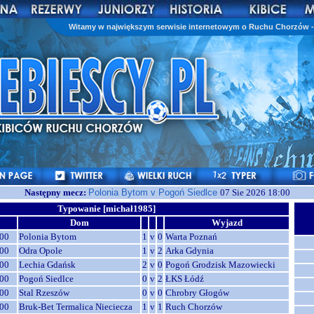
Witamy w największym serwisie internetowym o Ruchu Chorzów - 
Następny mecz:
Polonia Bytom v Pogoń Siedlce
07 Sie 2026 18:00
Typowanie [michał1985]
Dom
Wyjazd
00
Polonia Bytom
1
v
0
Warta Poznań
00
Odra Opole
1
v
2
Arka Gdynia
00
Lechia Gdańsk
2
v
0
Pogoń Grodzisk Mazowiecki
00
Pogoń Siedlce
0
v
2
ŁKS Łódź
00
Stal Rzeszów
0
v
0
Chrobry Głogów
00
Bruk-Bet Termalica Nieciecza
1
v
1
Ruch Chorzów