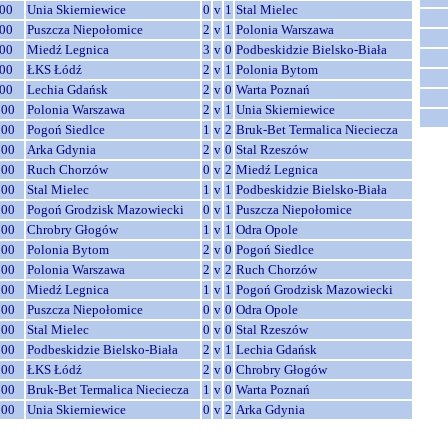
00
Unia Skierniewice
0
v
1
Stal Mielec
00
Puszcza Niepołomice
2
v
1
Polonia Warszawa
00
Miedź Legnica
3
v
0
Podbeskidzie Bielsko-Biała
00
ŁKS Łódź
2
v
1
Polonia Bytom
00
Lechia Gdańsk
2
v
0
Warta Poznań
:00
Polonia Warszawa
2
v
1
Unia Skierniewice
:00
Pogoń Siedlce
1
v
2
Bruk-Bet Termalica Nieciecza
:00
Arka Gdynia
2
v
0
Stal Rzeszów
:00
Ruch Chorzów
0
v
2
Miedź Legnica
:00
Stal Mielec
1
v
1
Podbeskidzie Bielsko-Biała
:00
Pogoń Grodzisk Mazowiecki
0
v
1
Puszcza Niepołomice
:00
Chrobry Głogów
1
v
1
Odra Opole
:00
Polonia Bytom
2
v
0
Pogoń Siedlce
:00
Polonia Warszawa
2
v
2
Ruch Chorzów
:00
Miedź Legnica
1
v
1
Pogoń Grodzisk Mazowiecki
:00
Puszcza Niepołomice
0
v
0
Odra Opole
:00
Stal Mielec
0
v
0
Stal Rzeszów
:00
Podbeskidzie Bielsko-Biała
2
v
1
Lechia Gdańsk
:00
ŁKS Łódź
2
v
0
Chrobry Głogów
:00
Bruk-Bet Termalica Nieciecza
1
v
0
Warta Poznań
:00
Unia Skierniewice
0
v
2
Arka Gdynia