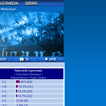
Niebiescy.pl
Statystyki typowania
|
« Poprzedni
Następny »
Polonia Bytom v Pogoń Siedlce
2-1
40% [64]
1-0
19.3% [31]
1-1
16.2% [26]
2-0
13.7% [22]
3-1
2.5% [4]
3-2
1.8% [3]