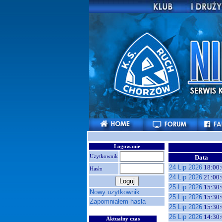
Logowanie
Użytkownik
Data
24 Lip 2026
18:00:
Hasło
24 Lip 2026
21:00:
25 Lip 2026
15:30:
Nowy użytkownik
25 Lip 2026
15:30:
Zapomniałem hasła
25 Lip 2026
15:30:
26 Lip 2026
14:30:
Aktualny czas