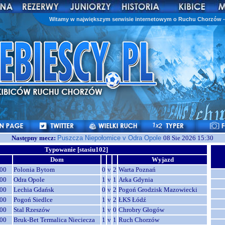
Witamy w największym serwisie internetowym o Ruchu Chorzów - 
Następny mecz:
Puszcza Niepołomice v Odra Opole
08 Sie 2026 15:30
Typowanie [stasiu102]
Dom
Wyjazd
00
Polonia Bytom
0
v
2
Warta Poznań
00
Odra Opole
1
v
1
Arka Gdynia
00
Lechia Gdańsk
0
v
2
Pogoń Grodzisk Mazowiecki
00
Pogoń Siedlce
1
v
2
ŁKS Łódź
00
Stal Rzeszów
1
v
0
Chrobry Głogów
00
Bruk-Bet Termalica Nieciecza
1
v
1
Ruch Chorzów