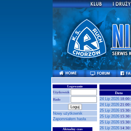
Logowanie
Użytkownik
Data
24 Lip 2026
18:00:
Hasło
24 Lip 2026
21:00:
25 Lip 2026
15:30:
Nowy użytkownik
25 Lip 2026
15:30:
Zapomniałem hasła
25 Lip 2026
15:30:
26 Lip 2026
14:30:
Aktualny czas