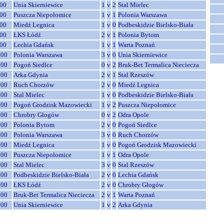
00
Unia Skierniewice
1
v
2
Stal Mielec
00
Puszcza Niepołomice
1
v
1
Polonia Warszawa
00
Miedź Legnica
1
v
0
Podbeskidzie Bielsko-Biała
00
ŁKS Łódź
2
v
1
Polonia Bytom
00
Lechia Gdańsk
1
v
1
Warta Poznań
:00
Polonia Warszawa
3
v
0
Unia Skierniewice
:00
Pogoń Siedlce
0
v
2
Bruk-Bet Termalica Nieciecza
:00
Arka Gdynia
2
v
1
Stal Rzeszów
:00
Ruch Chorzów
2
v
0
Miedź Legnica
:00
Stal Mielec
1
v
0
Podbeskidzie Bielsko-Biała
:00
Pogoń Grodzisk Mazowiecki
1
v
2
Puszcza Niepołomice
:00
Chrobry Głogów
0
v
2
Odra Opole
:00
Polonia Bytom
2
v
0
Pogoń Siedlce
:00
Polonia Warszawa
3
v
0
Ruch Chorzów
:00
Miedź Legnica
1
v
0
Pogoń Grodzisk Mazowiecki
:00
Puszcza Niepołomice
1
v
1
Odra Opole
:00
Stal Mielec
3
v
0
Stal Rzeszów
:00
Podbeskidzie Bielsko-Biała
2
v
0
Lechia Gdańsk
:00
ŁKS Łódź
2
v
0
Chrobry Głogów
:00
Bruk-Bet Termalica Nieciecza
2
v
1
Warta Poznań
:00
Unia Skierniewice
1
v
2
Arka Gdynia