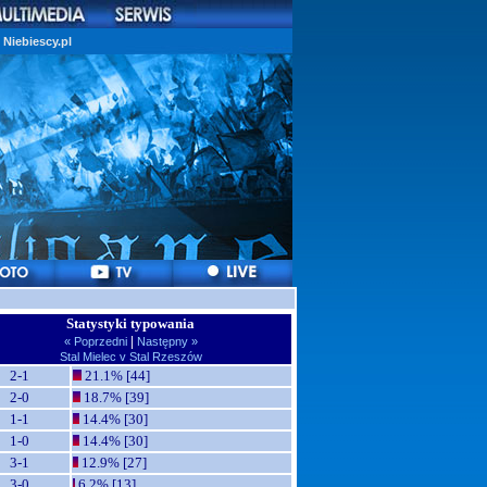
Niebiescy.pl
Statystyki typowania
|
« Poprzedni
Następny »
Stal Mielec v Stal Rzeszów
2-1
21.1% [44]
2-0
18.7% [39]
1-1
14.4% [30]
1-0
14.4% [30]
3-1
12.9% [27]
3-0
6.2% [13]