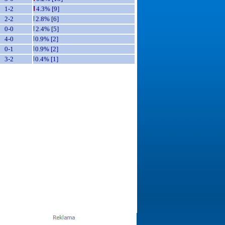
1-2
4.3% [9]
2-2
2.8% [6]
0-0
2.4% [5]
4-0
0.9% [2]
0-1
0.9% [2]
3-2
0.4% [1]