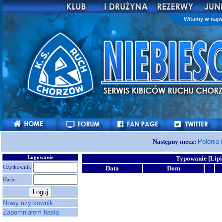
Witamy w najw
Następny mecz:
Polonia
Logowanie
Typowanie [Lipi
Użytkownik
Data
Dom
Hasło
Nowy użytkownik
Zapomniałem hasła