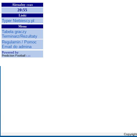
Aktualny czas
20:55
Linki
Typer Niebiescy.pl
Menu
Tabela graczy
Terminarz/Rezultaty
Regulamin / Pomoc
Email do admina
Powered by
Prediction Football
1.11
Copyrigh