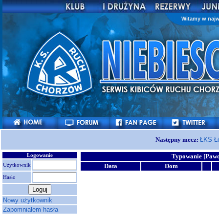
Witamy w najw
Następny mecz:
ŁKS Ł
Logowanie
Typowanie [Pawc
Użytkownik
Data
Dom
Hasło
Nowy użytkownik
Zapomniałem hasła