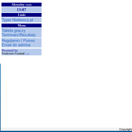
Aktualny czas
13:07
Linki
Typer Niebiescy.pl
Menu
Tabela graczy
Terminarz/Rezultaty
Regulamin / Pomoc
Email do admina
Powered by
Prediction Football
1.11
Copyrigh