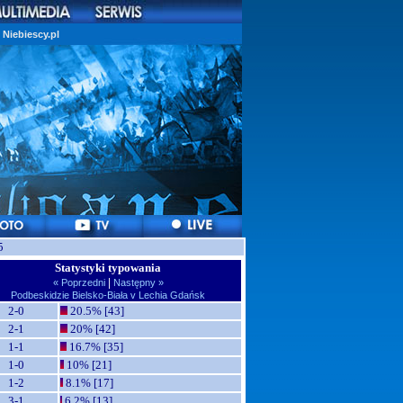
Niebiescy.pl
5
Statystyki typowania
|
« Poprzedni
Następny »
Podbeskidzie Bielsko-Biała v Lechia Gdańsk
2-0
20.5% [43]
2-1
20% [42]
1-1
16.7% [35]
1-0
10% [21]
1-2
8.1% [17]
3-1
6.2% [13]