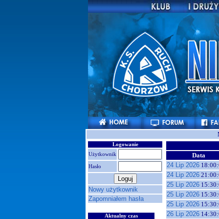
Logowanie
Użytkownik
Data
24 Lip 2026
18:00:
Hasło
24 Lip 2026
21:00:
25 Lip 2026
15:30:
Nowy użytkownik
25 Lip 2026
15:30:
Zapomniałem hasła
25 Lip 2026
15:30:
26 Lip 2026
14:30:
Aktualny czas