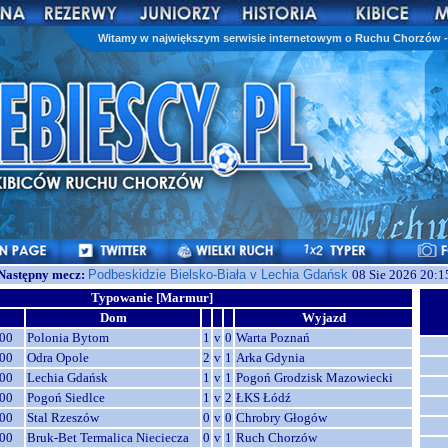
Witamy w największym serwisie internetowym o Ruchu Chorzów - 
Następny mecz:
Podbeskidzie Bielsko-Biała v Lechia Gdańsk
08 Sie 2026 20:1
Typowanie [Marmur]
Dom
Wyjazd
00
Polonia Bytom
1
v
0
Warta Poznań
00
Odra Opole
2
v
1
Arka Gdynia
00
Lechia Gdańsk
1
v
1
Pogoń Grodzisk Mazowiecki
00
Pogoń Siedlce
1
v
2
ŁKS Łódź
00
Stal Rzeszów
0
v
0
Chrobry Głogów
00
Bruk-Bet Termalica Nieciecza
0
v
1
Ruch Chorzów