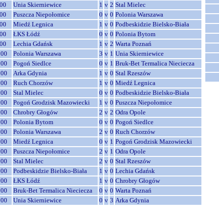
00
Unia Skierniewice
1
v
2
Stal Mielec
00
Puszcza Niepołomice
0
v
0
Polonia Warszawa
00
Miedź Legnica
1
v
0
Podbeskidzie Bielsko-Biała
00
ŁKS Łódź
0
v
0
Polonia Bytom
00
Lechia Gdańsk
1
v
2
Warta Poznań
:00
Polonia Warszawa
3
v
1
Unia Skierniewice
:00
Pogoń Siedlce
0
v
1
Bruk-Bet Termalica Nieciecza
:00
Arka Gdynia
1
v
0
Stal Rzeszów
:00
Ruch Chorzów
1
v
0
Miedź Legnica
:00
Stal Mielec
0
v
0
Podbeskidzie Bielsko-Biała
:00
Pogoń Grodzisk Mazowiecki
1
v
0
Puszcza Niepołomice
:00
Chrobry Głogów
2
v
2
Odra Opole
:00
Polonia Bytom
0
v
0
Pogoń Siedlce
:00
Polonia Warszawa
2
v
0
Ruch Chorzów
:00
Miedź Legnica
0
v
1
Pogoń Grodzisk Mazowiecki
:00
Puszcza Niepołomice
2
v
1
Odra Opole
:00
Stal Mielec
2
v
0
Stal Rzeszów
:00
Podbeskidzie Bielsko-Biała
1
v
0
Lechia Gdańsk
:00
ŁKS Łódź
1
v
0
Chrobry Głogów
:00
Bruk-Bet Termalica Nieciecza
0
v
0
Warta Poznań
:00
Unia Skierniewice
0
v
3
Arka Gdynia