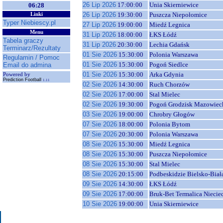
26 Lip 2026
17:00:00
Unia Skierniewice
06:28
26 Lip 2026
19:30:00
Puszcza Niepołomice
Linki
Typer Niebiescy.pl
27 Lip 2026
19:00:00
Miedź Legnica
Menu
31 Lip 2026
18:00:00
ŁKS Łódź
Tabela graczy
31 Lip 2026
20:30:00
Lechia Gdańsk
Terminarz/Rezultaty
01 Sie 2026
15:30:00
Polonia Warszawa
Regulamin / Pomoc
01 Sie 2026
15:30:00
Pogoń Siedlce
Email do admina
01 Sie 2026
15:30:00
Arka Gdynia
Powered by
Prediction Football
1.11
02 Sie 2026
14:30:00
Ruch Chorzów
02 Sie 2026
17:00:00
Stal Mielec
02 Sie 2026
19:30:00
Pogoń Grodzisk Mazowiec
03 Sie 2026
19:00:00
Chrobry Głogów
07 Sie 2026
18:00:00
Polonia Bytom
07 Sie 2026
20:30:00
Polonia Warszawa
08 Sie 2026
15:30:00
Miedź Legnica
08 Sie 2026
15:30:00
Puszcza Niepołomice
08 Sie 2026
15:30:00
Stal Mielec
08 Sie 2026
20:15:00
Podbeskidzie Bielsko-Biał
09 Sie 2026
14:30:00
ŁKS Łódź
09 Sie 2026
17:00:00
Bruk-Bet Termalica Niecie
10 Sie 2026
19:00:00
Unia Skierniewice