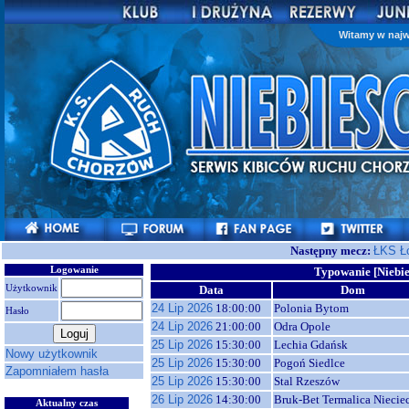
Witamy w najw
Następny mecz:
ŁKS Ł
Logowanie
Typowanie [Niebie
Użytkownik
Data
Dom
24 Lip 2026
18:00:00
Polonia Bytom
Hasło
24 Lip 2026
21:00:00
Odra Opole
25 Lip 2026
15:30:00
Lechia Gdańsk
Nowy użytkownik
25 Lip 2026
15:30:00
Pogoń Siedlce
Zapomniałem hasła
25 Lip 2026
15:30:00
Stal Rzeszów
26 Lip 2026
14:30:00
Bruk-Bet Termalica Niecie
Aktualny czas