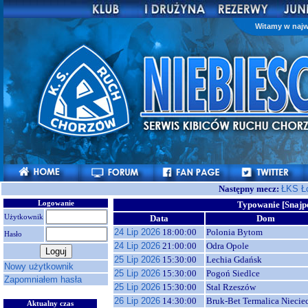
Witamy w najw
Następny mecz:
ŁKS Ł
Logowanie
Typowanie [Snajp
Użytkownik
Data
Dom
24 Lip 2026
18:00:00
Polonia Bytom
Hasło
24 Lip 2026
21:00:00
Odra Opole
25 Lip 2026
15:30:00
Lechia Gdańsk
Nowy użytkownik
25 Lip 2026
15:30:00
Pogoń Siedlce
Zapomniałem hasła
25 Lip 2026
15:30:00
Stal Rzeszów
26 Lip 2026
14:30:00
Bruk-Bet Termalica Niecie
Aktualny czas