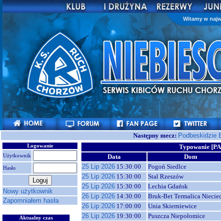
Witamy w najw
Następny mecz:
Podbeskidzie 
Logowanie
Typowanie [PA
Użytkownik
Data
Dom
25 Lip 2026
15:30:00
Pogoń Siedlce
Hasło
25 Lip 2026
15:30:00
Stal Rzeszów
25 Lip 2026
15:30:00
Lechia Gdańsk
Nowy użytkownik
26 Lip 2026
14:30:00
Bruk-Bet Termalica Niecie
Zapomniałem hasła
26 Lip 2026
17:00:00
Unia Skierniewice
26 Lip 2026
19:30:00
Puszcza Niepołomice
Aktualny czas