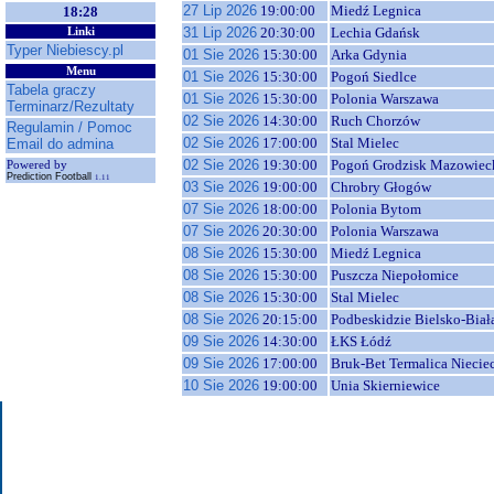
27 Lip 2026
19:00:00
Miedź Legnica
18:28
31 Lip 2026
20:30:00
Lechia Gdańsk
Linki
Typer Niebiescy.pl
01 Sie 2026
15:30:00
Arka Gdynia
Menu
01 Sie 2026
15:30:00
Pogoń Siedlce
Tabela graczy
01 Sie 2026
15:30:00
Polonia Warszawa
Terminarz/Rezultaty
02 Sie 2026
14:30:00
Ruch Chorzów
Regulamin / Pomoc
02 Sie 2026
17:00:00
Stal Mielec
Email do admina
02 Sie 2026
19:30:00
Pogoń Grodzisk Mazowiec
Powered by
Prediction Football
1.11
03 Sie 2026
19:00:00
Chrobry Głogów
07 Sie 2026
18:00:00
Polonia Bytom
07 Sie 2026
20:30:00
Polonia Warszawa
08 Sie 2026
15:30:00
Miedź Legnica
08 Sie 2026
15:30:00
Puszcza Niepołomice
08 Sie 2026
15:30:00
Stal Mielec
08 Sie 2026
20:15:00
Podbeskidzie Bielsko-Biał
09 Sie 2026
14:30:00
ŁKS Łódź
09 Sie 2026
17:00:00
Bruk-Bet Termalica Niecie
10 Sie 2026
19:00:00
Unia Skierniewice