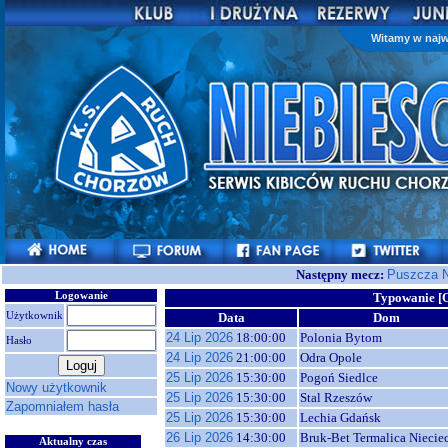
Witamy w najw
Następny mecz:
Puszcza N
Logowanie
Typowanie [O
Użytkownik
Data
Dom
24 Lip 2026
18:00:00
Polonia Bytom
Hasło
24 Lip 2026
21:00:00
Odra Opole
25 Lip 2026
15:30:00
Pogoń Siedlce
Nowy użytkownik
25 Lip 2026
15:30:00
Stal Rzeszów
Zapomniałem hasła
25 Lip 2026
15:30:00
Lechia Gdańsk
26 Lip 2026
14:30:00
Bruk-Bet Termalica Niecie
Aktualny czas