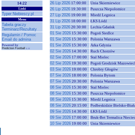
26 Lip 2026
17:00:00
Unia Skierniewice
14:22
26 Lip 2026
19:30:00
Puszcza Niepołomice
Linki
Typer Niebiescy.pl
27 Lip 2026
19:00:00
Miedź Legnica
Menu
31 Lip 2026
18:00:00
ŁKS Łódź
Tabela graczy
31 Lip 2026
20:30:00
Lechia Gdańsk
Terminarz/Rezultaty
01 Sie 2026
15:30:00
Pogoń Siedlce
Regulamin / Pomoc
01 Sie 2026
15:30:00
Polonia Warszawa
Email do admina
01 Sie 2026
15:30:00
Arka Gdynia
Powered by
Prediction Football
1.11
02 Sie 2026
14:30:00
Ruch Chorzów
02 Sie 2026
17:00:00
Stal Mielec
02 Sie 2026
19:30:00
Pogoń Grodzisk Mazowiec
03 Sie 2026
19:00:00
Chrobry Głogów
07 Sie 2026
18:00:00
Polonia Bytom
07 Sie 2026
20:30:00
Polonia Warszawa
08 Sie 2026
15:30:00
Stal Mielec
08 Sie 2026
15:30:00
Puszcza Niepołomice
08 Sie 2026
15:30:00
Miedź Legnica
08 Sie 2026
20:15:00
Podbeskidzie Bielsko-Biał
09 Sie 2026
14:30:00
ŁKS Łódź
09 Sie 2026
17:00:00
Bruk-Bet Termalica Niecie
10 Sie 2026
19:00:00
Unia Skierniewice