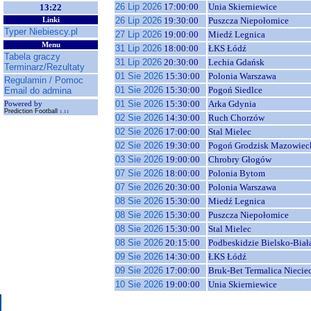
26 Lip 2026
17:00:00
Unia Skierniewice
13:22
26 Lip 2026
19:30:00
Puszcza Niepołomice
Linki
Typer Niebiescy.pl
27 Lip 2026
19:00:00
Miedź Legnica
Menu
31 Lip 2026
18:00:00
ŁKS Łódź
Tabela graczy
31 Lip 2026
20:30:00
Lechia Gdańsk
Terminarz/Rezultaty
01 Sie 2026
15:30:00
Polonia Warszawa
Regulamin / Pomoc
01 Sie 2026
15:30:00
Pogoń Siedlce
Email do admina
01 Sie 2026
15:30:00
Arka Gdynia
Powered by
Prediction Football
1.11
02 Sie 2026
14:30:00
Ruch Chorzów
02 Sie 2026
17:00:00
Stal Mielec
02 Sie 2026
19:30:00
Pogoń Grodzisk Mazowiec
03 Sie 2026
19:00:00
Chrobry Głogów
07 Sie 2026
18:00:00
Polonia Bytom
07 Sie 2026
20:30:00
Polonia Warszawa
08 Sie 2026
15:30:00
Miedź Legnica
08 Sie 2026
15:30:00
Puszcza Niepołomice
08 Sie 2026
15:30:00
Stal Mielec
08 Sie 2026
20:15:00
Podbeskidzie Bielsko-Biał
09 Sie 2026
14:30:00
ŁKS Łódź
09 Sie 2026
17:00:00
Bruk-Bet Termalica Niecie
10 Sie 2026
19:00:00
Unia Skierniewice