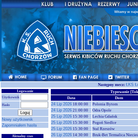
Witamy w najw
Następny mecz:
ŁKS Ł
Logowanie
Typowanie [Tok
Użytkownik
Data
Dom
24 Lip 2026
18:00:00
Polonia Bytom
Hasło
24 Lip 2026
21:00:00
Odra Opole
25 Lip 2026
15:30:00
Lechia Gdańsk
Nowy użytkownik
25 Lip 2026
15:30:00
Pogoń Siedlce
Zapomniałem hasła
25 Lip 2026
15:30:00
Stal Rzeszów
26 Lip 2026
14:30:00
Bruk-Bet Termalica Niecie
Aktualny czas