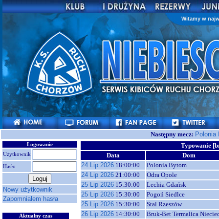
Witamy w najw
Następny mecz:
Polonia
Logowanie
Typowanie [b
Użytkownik
Data
Dom
24 Lip 2026
18:00:00
Polonia Bytom
Hasło
24 Lip 2026
21:00:00
Odra Opole
25 Lip 2026
15:30:00
Lechia Gdańsk
Nowy użytkownik
25 Lip 2026
15:30:00
Pogoń Siedlce
Zapomniałem hasła
25 Lip 2026
15:30:00
Stal Rzeszów
26 Lip 2026
14:30:00
Bruk-Bet Termalica Niecie
Aktualny czas