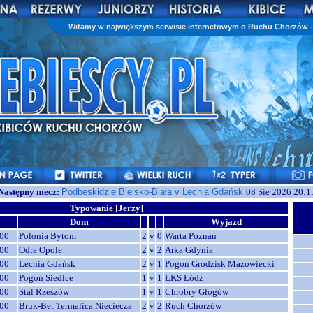
Witamy w największym serwisie internetowym o Ruchu Chorzów - 
Następny mecz:
Podbeskidzie Bielsko-Biała v Lechia Gdańsk
08 Sie 2026 20:1
Typowanie [Jerzy]
Dom
Wyjazd
00
Polonia Bytom
2
v
0
Warta Poznań
00
Odra Opole
2
v
2
Arka Gdynia
00
Lechia Gdańsk
2
v
1
Pogoń Grodzisk Mazowiecki
00
Pogoń Siedlce
1
v
1
ŁKS Łódź
00
Stal Rzeszów
1
v
1
Chrobry Głogów
00
Bruk-Bet Termalica Nieciecza
2
v
2
Ruch Chorzów