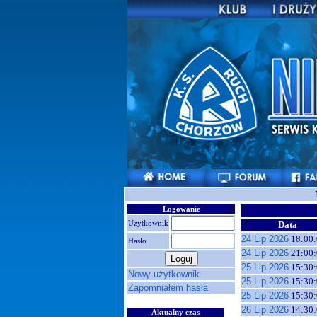
Logowanie
Użytkownik
Data
24 Lip 2026
18:00:
Hasło
24 Lip 2026
21:00:
25 Lip 2026
15:30:
Nowy użytkownik
25 Lip 2026
15:30:
Zapomniałem hasła
25 Lip 2026
15:30:
26 Lip 2026
14:30:
Aktualny czas