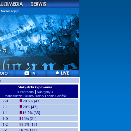
Niebiescy.pl
5
Statystyki typowania
|
« Poprzedni
Następny »
Podbeskidzie Bielsko-Biała v Lechia Gdańsk
2-0
20.5% [43]
2-1
20% [42]
1-1
16.7% [35]
1-0
10% [21]
1-2
8.1% [17]
3-1
6.2% [13]