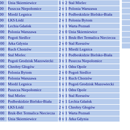
00
Unia Skierniewice
1
v
2
Stal Mielec
00
Puszcza Niepołomice
2
v
1
Polonia Warszawa
00
Miedź Legnica
2
v
1
Podbeskidzie Bielsko-Biała
00
ŁKS Łódź
2
v
1
Polonia Bytom
00
Lechia Gdańsk
1
v
1
Warta Poznań
:00
Polonia Warszawa
2
v
0
Unia Skierniewice
:00
Pogoń Siedlce
1
v
1
Bruk-Bet Termalica Nieciecza
:00
Arka Gdynia
2
v
0
Stal Rzeszów
:00
Ruch Chorzów
2
v
1
Miedź Legnica
:00
Stal Mielec
2
v
1
Podbeskidzie Bielsko-Biała
:00
Pogoń Grodzisk Mazowiecki
3
v
1
Puszcza Niepołomice
:00
Chrobry Głogów
2
v
1
Odra Opole
:00
Polonia Bytom
2
v
0
Pogoń Siedlce
:00
Polonia Warszawa
2
v
1
Ruch Chorzów
:00
Miedź Legnica
1
v
1
Pogoń Grodzisk Mazowiecki
:00
Puszcza Niepołomice
1
v
1
Odra Opole
:00
Stal Mielec
3
v
1
Stal Rzeszów
:00
Podbeskidzie Bielsko-Biała
2
v
1
Lechia Gdańsk
:00
ŁKS Łódź
2
v
1
Chrobry Głogów
:00
Bruk-Bet Termalica Nieciecza
2
v
1
Warta Poznań
:00
Unia Skierniewice
0
v
1
Arka Gdynia