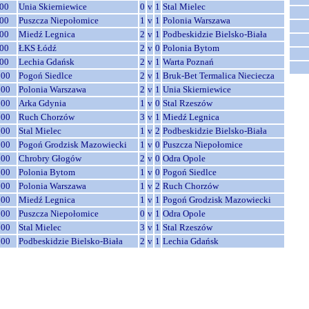
00
Unia Skierniewice
0
v
1
Stal Mielec
00
Puszcza Niepołomice
1
v
1
Polonia Warszawa
00
Miedź Legnica
2
v
1
Podbeskidzie Bielsko-Biała
00
ŁKS Łódź
2
v
0
Polonia Bytom
00
Lechia Gdańsk
2
v
1
Warta Poznań
:00
Pogoń Siedlce
2
v
1
Bruk-Bet Termalica Nieciecza
:00
Polonia Warszawa
2
v
1
Unia Skierniewice
:00
Arka Gdynia
1
v
0
Stal Rzeszów
:00
Ruch Chorzów
3
v
1
Miedź Legnica
:00
Stal Mielec
1
v
2
Podbeskidzie Bielsko-Biała
:00
Pogoń Grodzisk Mazowiecki
1
v
0
Puszcza Niepołomice
:00
Chrobry Głogów
2
v
0
Odra Opole
:00
Polonia Bytom
1
v
0
Pogoń Siedlce
:00
Polonia Warszawa
1
v
2
Ruch Chorzów
:00
Miedź Legnica
1
v
1
Pogoń Grodzisk Mazowiecki
:00
Puszcza Niepołomice
0
v
1
Odra Opole
:00
Stal Mielec
3
v
1
Stal Rzeszów
:00
Podbeskidzie Bielsko-Biała
2
v
1
Lechia Gdańsk