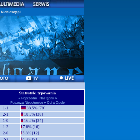
Niebiescy.pl
Statystyki typowania
|
« Poprzedni
Następny »
Puszcza Niepołomice v Odra Opole
1-1
38.5% [79]
2-1
18.5% [38]
1-0
16.5% [34]
1-2
7.8% [16]
2-0
5.8% [12]
2-2
4.3% [9]