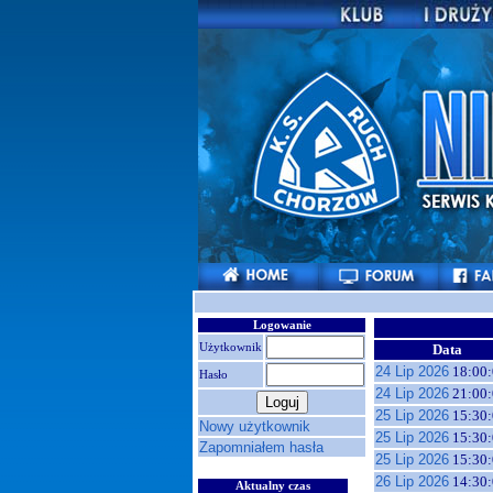
Logowanie
Użytkownik
Data
24 Lip 2026
18:00:
Hasło
24 Lip 2026
21:00:
25 Lip 2026
15:30:
Nowy użytkownik
25 Lip 2026
15:30:
Zapomniałem hasła
25 Lip 2026
15:30:
26 Lip 2026
14:30:
Aktualny czas