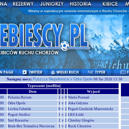
Witamy w największym serwisie internetowym o Ruchu Chorzów - 
Następny mecz:
Puszcza Niepołomice v Odra Opole
08 Sie 2026 15:30
Typowanie [moRlin]
Dom
Wyjazd
00
Polonia Bytom
2
v
0
Warta Poznań
00
Odra Opole
1
v
1
Arka Gdynia
00
Lechia Gdańsk
0
v
2
Pogoń Grodzisk Mazowiecki
00
Pogoń Siedlce
1
v
2
ŁKS Łódź
00
Stal Rzeszów
2
v
1
Chrobry Głogów
00
Bruk-Bet Termalica Nieciecza
1
v
2
Ruch Chorzów