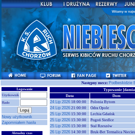
Witamy w najw
Następny mecz:
Podbeskidzie 
Logowanie
Typowanie [dami
Użytkownik
Data
Dom
24 Lip 2026
18:00:00
Polonia Bytom
Hasło
24 Lip 2026
21:00:00
Odra Opole
25 Lip 2026
15:30:00
Lechia Gdańsk
Nowy użytkownik
25 Lip 2026
15:30:00
Pogoń Siedlce
Zapomniałem hasła
25 Lip 2026
15:30:00
Stal Rzeszów
26 Lip 2026
14:30:00
Bruk-Bet Termalica Niecie
Aktualny czas