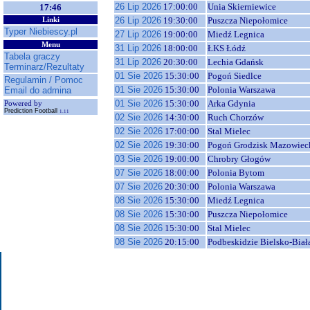
26 Lip 2026
17:00:00
Unia Skierniewice
17:46
26 Lip 2026
19:30:00
Puszcza Niepołomice
Linki
Typer Niebiescy.pl
27 Lip 2026
19:00:00
Miedź Legnica
Menu
31 Lip 2026
18:00:00
ŁKS Łódź
Tabela graczy
31 Lip 2026
20:30:00
Lechia Gdańsk
Terminarz/Rezultaty
01 Sie 2026
15:30:00
Pogoń Siedlce
Regulamin / Pomoc
01 Sie 2026
15:30:00
Polonia Warszawa
Email do admina
01 Sie 2026
15:30:00
Arka Gdynia
Powered by
Prediction Football
1.11
02 Sie 2026
14:30:00
Ruch Chorzów
02 Sie 2026
17:00:00
Stal Mielec
02 Sie 2026
19:30:00
Pogoń Grodzisk Mazowiec
03 Sie 2026
19:00:00
Chrobry Głogów
07 Sie 2026
18:00:00
Polonia Bytom
07 Sie 2026
20:30:00
Polonia Warszawa
08 Sie 2026
15:30:00
Miedź Legnica
08 Sie 2026
15:30:00
Puszcza Niepołomice
08 Sie 2026
15:30:00
Stal Mielec
08 Sie 2026
20:15:00
Podbeskidzie Bielsko-Biał