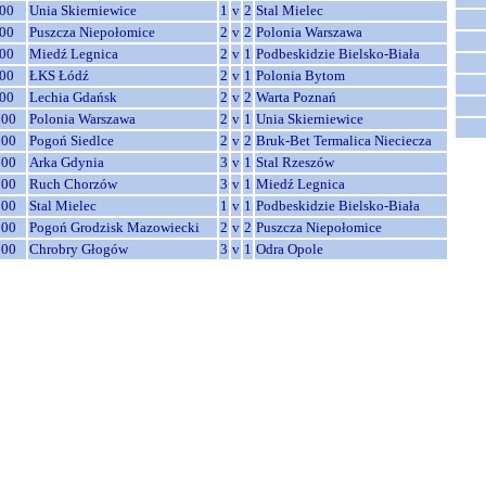
00
Unia Skierniewice
1
v
2
Stal Mielec
00
Puszcza Niepołomice
2
v
2
Polonia Warszawa
00
Miedź Legnica
2
v
1
Podbeskidzie Bielsko-Biała
00
ŁKS Łódź
2
v
1
Polonia Bytom
00
Lechia Gdańsk
2
v
2
Warta Poznań
:00
Polonia Warszawa
2
v
1
Unia Skierniewice
:00
Pogoń Siedlce
2
v
2
Bruk-Bet Termalica Nieciecza
:00
Arka Gdynia
3
v
1
Stal Rzeszów
:00
Ruch Chorzów
3
v
1
Miedź Legnica
:00
Stal Mielec
1
v
1
Podbeskidzie Bielsko-Biała
:00
Pogoń Grodzisk Mazowiecki
2
v
2
Puszcza Niepołomice
:00
Chrobry Głogów
3
v
1
Odra Opole