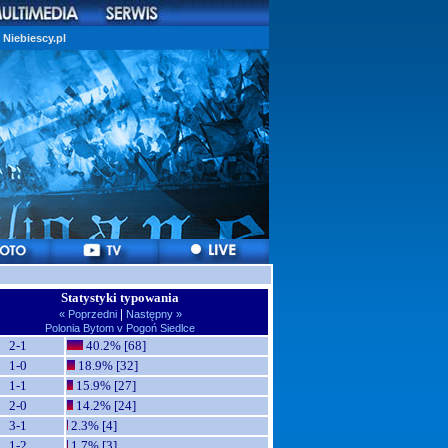
Niebiescy.pl
Statystyki typowania
|
« Poprzedni
Następny »
Polonia Bytom v Pogoń Siedlce
2-1
40.2% [68]
1-0
18.9% [32]
1-1
15.9% [27]
2-0
14.2% [24]
3-1
2.3% [4]
1-2
1.7% [3]