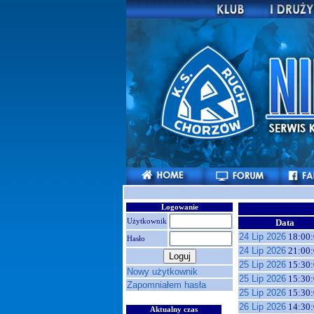
Logowanie
Użytkownik
Data
24 Lip 2026
18:00:
Hasło
24 Lip 2026
21:00:
25 Lip 2026
15:30:
Nowy użytkownik
25 Lip 2026
15:30:
Zapomniałem hasła
25 Lip 2026
15:30:
26 Lip 2026
14:30:
Aktualny czas