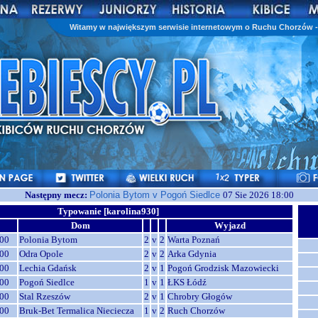
Witamy w największym serwisie internetowym o Ruchu Chorzów - 
Następny mecz:
Polonia Bytom v Pogoń Siedlce
07 Sie 2026 18:00
Typowanie [karolina930]
Dom
Wyjazd
00
Polonia Bytom
2
v
2
Warta Poznań
00
Odra Opole
2
v
2
Arka Gdynia
00
Lechia Gdańsk
2
v
1
Pogoń Grodzisk Mazowiecki
00
Pogoń Siedlce
1
v
1
ŁKS Łódź
00
Stal Rzeszów
2
v
1
Chrobry Głogów
00
Bruk-Bet Termalica Nieciecza
1
v
2
Ruch Chorzów