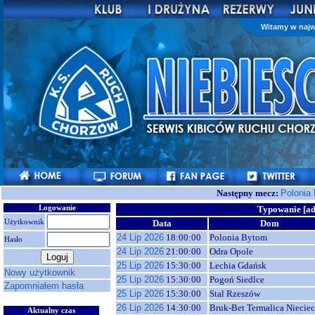
Witamy w najw
Następny mecz:
Polonia
Logowanie
Typowanie [a
Użytkownik
Data
Dom
24 Lip 2026
18:00:00
Polonia Bytom
Hasło
24 Lip 2026
21:00:00
Odra Opole
25 Lip 2026
15:30:00
Lechia Gdańsk
Nowy użytkownik
25 Lip 2026
15:30:00
Pogoń Siedlce
Zapomniałem hasła
25 Lip 2026
15:30:00
Stal Rzeszów
26 Lip 2026
14:30:00
Bruk-Bet Termalica Niecie
Aktualny czas