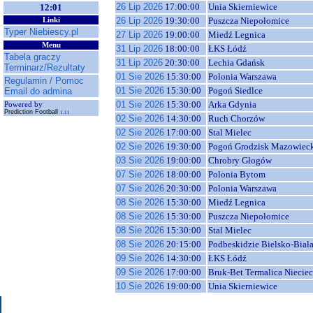
26 Lip 2026
17:00:00
Unia Skierniewice
12:01
26 Lip 2026
19:30:00
Puszcza Niepołomice
Linki
Typer Niebiescy.pl
27 Lip 2026
19:00:00
Miedź Legnica
Menu
31 Lip 2026
18:00:00
ŁKS Łódź
Tabela graczy
31 Lip 2026
20:30:00
Lechia Gdańsk
Terminarz/Rezultaty
01 Sie 2026
15:30:00
Polonia Warszawa
Regulamin / Pomoc
01 Sie 2026
15:30:00
Pogoń Siedlce
Email do admina
01 Sie 2026
15:30:00
Arka Gdynia
Powered by
Prediction Football
1.11
02 Sie 2026
14:30:00
Ruch Chorzów
02 Sie 2026
17:00:00
Stal Mielec
02 Sie 2026
19:30:00
Pogoń Grodzisk Mazowiec
03 Sie 2026
19:00:00
Chrobry Głogów
07 Sie 2026
18:00:00
Polonia Bytom
07 Sie 2026
20:30:00
Polonia Warszawa
08 Sie 2026
15:30:00
Miedź Legnica
08 Sie 2026
15:30:00
Puszcza Niepołomice
08 Sie 2026
15:30:00
Stal Mielec
08 Sie 2026
20:15:00
Podbeskidzie Bielsko-Biał
09 Sie 2026
14:30:00
ŁKS Łódź
09 Sie 2026
17:00:00
Bruk-Bet Termalica Niecie
10 Sie 2026
19:00:00
Unia Skierniewice