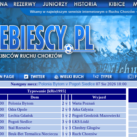
Witamy w największym serwisie internetowym o Ruchu Chorzów - 
Następny mecz:
Polonia Bytom v Pogoń Siedlce
07 Sie 2026 18:00
Typowanie [kRis1995]
Dom
Wyjazd
00
Polonia Bytom
2
v
1
Warta Poznań
00
Odra Opole
2
v
0
Arka Gdynia
00
Lechia Gdańsk
1
v
2
Pogoń Grodzisk Mazowiecki
00
Pogoń Siedlce
3
v
0
ŁKS Łódź
00
Stal Rzeszów
1
v
3
Chrobry Głogów
00
Bruk-Bet Termalica Nieciecza
1
v
3
Ruch Chorzów