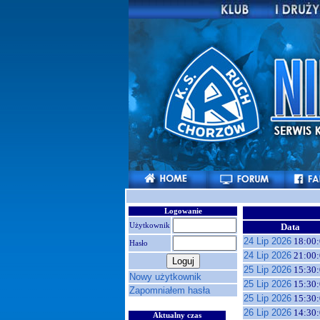
Logowanie
Użytkownik
Data
24 Lip 2026
18:00:
Hasło
24 Lip 2026
21:00:
25 Lip 2026
15:30:
Nowy użytkownik
25 Lip 2026
15:30:
Zapomniałem hasła
25 Lip 2026
15:30:
26 Lip 2026
14:30:
Aktualny czas