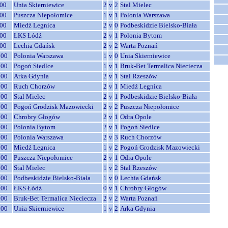
00
Unia Skierniewice
2
v
2
Stal Mielec
00
Puszcza Niepołomice
1
v
1
Polonia Warszawa
00
Miedź Legnica
2
v
0
Podbeskidzie Bielsko-Biała
00
ŁKS Łódź
2
v
1
Polonia Bytom
00
Lechia Gdańsk
2
v
2
Warta Poznań
:00
Polonia Warszawa
1
v
0
Unia Skierniewice
:00
Pogoń Siedlce
1
v
1
Bruk-Bet Termalica Nieciecza
:00
Arka Gdynia
2
v
1
Stal Rzeszów
:00
Ruch Chorzów
2
v
1
Miedź Legnica
:00
Stal Mielec
2
v
1
Podbeskidzie Bielsko-Biała
:00
Pogoń Grodzisk Mazowiecki
2
v
2
Puszcza Niepołomice
:00
Chrobry Głogów
2
v
1
Odra Opole
:00
Polonia Bytom
2
v
1
Pogoń Siedlce
:00
Polonia Warszawa
2
v
3
Ruch Chorzów
:00
Miedź Legnica
1
v
2
Pogoń Grodzisk Mazowiecki
:00
Puszcza Niepołomice
2
v
1
Odra Opole
:00
Stal Mielec
1
v
2
Stal Rzeszów
:00
Podbeskidzie Bielsko-Biała
1
v
0
Lechia Gdańsk
:00
ŁKS Łódź
0
v
1
Chrobry Głogów
:00
Bruk-Bet Termalica Nieciecza
2
v
2
Warta Poznań
:00
Unia Skierniewice
1
v
2
Arka Gdynia