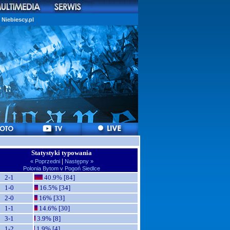
Niebiescy.pl
Statystyki typowania
|
« Poprzedni
Następny »
Polonia Bytom v Pogoń Siedlce
2-1
40.9% [84]
1-0
16.5% [34]
2-0
16% [33]
1-1
14.6% [30]
3-1
3.9% [8]
1-2
1.9% [4]