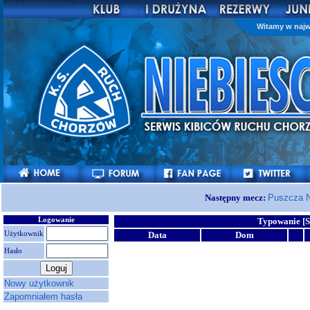
Witamy w najw
Następny mecz:
Puszcza N
Logowanie
Typowanie [S
Użytkownik
Data
Dom
Hasło
Nowy użytkownik
Zapomniałem hasła