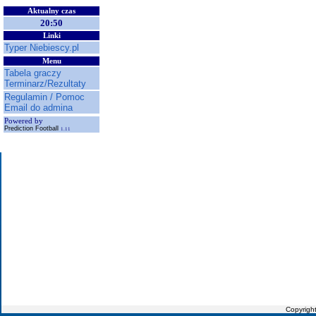
Aktualny czas
20:50
Linki
Typer Niebiescy.pl
Menu
Tabela graczy
Terminarz/Rezultaty
Regulamin / Pomoc
Email do admina
Powered by
Prediction Football
1.11
Copyrigh