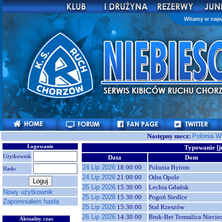
Witamy w najw
Następny mecz:
Polonia 
Logowanie
Typowanie [ju
Użytkownik
Data
Dom
24 Lip 2026
18:00:00
Polonia Bytom
Hasło
24 Lip 2026
21:00:00
Odra Opole
25 Lip 2026
15:30:00
Lechia Gdańsk
Nowy użytkownik
25 Lip 2026
15:30:00
Pogoń Siedlce
Zapomniałem hasła
25 Lip 2026
15:30:00
Stal Rzeszów
26 Lip 2026
14:30:00
Bruk-Bet Termalica Niecie
Aktualny czas