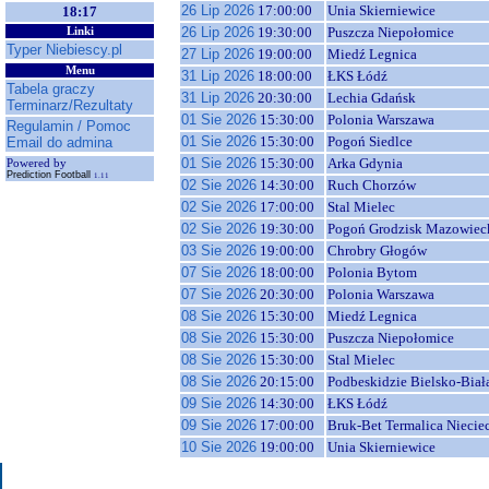
26 Lip 2026
17:00:00
Unia Skierniewice
18:17
26 Lip 2026
19:30:00
Puszcza Niepołomice
Linki
Typer Niebiescy.pl
27 Lip 2026
19:00:00
Miedź Legnica
Menu
31 Lip 2026
18:00:00
ŁKS Łódź
Tabela graczy
31 Lip 2026
20:30:00
Lechia Gdańsk
Terminarz/Rezultaty
01 Sie 2026
15:30:00
Polonia Warszawa
Regulamin / Pomoc
01 Sie 2026
15:30:00
Pogoń Siedlce
Email do admina
01 Sie 2026
15:30:00
Arka Gdynia
Powered by
Prediction Football
1.11
02 Sie 2026
14:30:00
Ruch Chorzów
02 Sie 2026
17:00:00
Stal Mielec
02 Sie 2026
19:30:00
Pogoń Grodzisk Mazowiec
03 Sie 2026
19:00:00
Chrobry Głogów
07 Sie 2026
18:00:00
Polonia Bytom
07 Sie 2026
20:30:00
Polonia Warszawa
08 Sie 2026
15:30:00
Miedź Legnica
08 Sie 2026
15:30:00
Puszcza Niepołomice
08 Sie 2026
15:30:00
Stal Mielec
08 Sie 2026
20:15:00
Podbeskidzie Bielsko-Biał
09 Sie 2026
14:30:00
ŁKS Łódź
09 Sie 2026
17:00:00
Bruk-Bet Termalica Niecie
10 Sie 2026
19:00:00
Unia Skierniewice