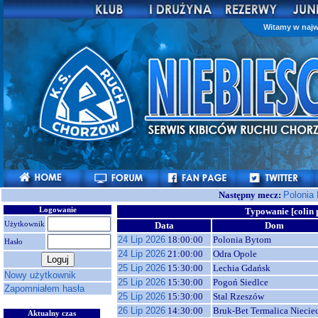
Witamy w najw
Następny mecz:
Polonia
Logowanie
Typowanie [colin p
Użytkownik
Data
Dom
24 Lip 2026
18:00:00
Polonia Bytom
Hasło
24 Lip 2026
21:00:00
Odra Opole
25 Lip 2026
15:30:00
Lechia Gdańsk
Nowy użytkownik
25 Lip 2026
15:30:00
Pogoń Siedlce
Zapomniałem hasła
25 Lip 2026
15:30:00
Stal Rzeszów
26 Lip 2026
14:30:00
Bruk-Bet Termalica Niecie
Aktualny czas