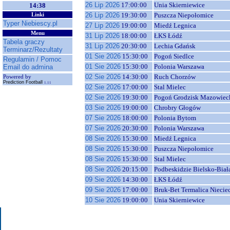
26 Lip 2026
17:00:00
Unia Skierniewice
14:38
26 Lip 2026
19:30:00
Puszcza Niepołomice
Linki
Typer Niebiescy.pl
27 Lip 2026
19:00:00
Miedź Legnica
Menu
31 Lip 2026
18:00:00
ŁKS Łódź
Tabela graczy
31 Lip 2026
20:30:00
Lechia Gdańsk
Terminarz/Rezultaty
01 Sie 2026
15:30:00
Pogoń Siedlce
Regulamin / Pomoc
01 Sie 2026
15:30:00
Polonia Warszawa
Email do admina
02 Sie 2026
14:30:00
Ruch Chorzów
Powered by
Prediction Football
1.11
02 Sie 2026
17:00:00
Stal Mielec
02 Sie 2026
19:30:00
Pogoń Grodzisk Mazowiec
03 Sie 2026
19:00:00
Chrobry Głogów
07 Sie 2026
18:00:00
Polonia Bytom
07 Sie 2026
20:30:00
Polonia Warszawa
08 Sie 2026
15:30:00
Miedź Legnica
08 Sie 2026
15:30:00
Puszcza Niepołomice
08 Sie 2026
15:30:00
Stal Mielec
08 Sie 2026
20:15:00
Podbeskidzie Bielsko-Biał
09 Sie 2026
14:30:00
ŁKS Łódź
09 Sie 2026
17:00:00
Bruk-Bet Termalica Niecie
10 Sie 2026
19:00:00
Unia Skierniewice