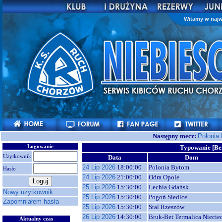
Witamy w najw
Następny mecz:
Polonia
Logowanie
Typowanie [Be
Użytkownik
Data
Dom
24 Lip 2026
18:00:00
Polonia Bytom
Hasło
24 Lip 2026
21:00:00
Odra Opole
25 Lip 2026
15:30:00
Lechia Gdańsk
Nowy użytkownik
25 Lip 2026
15:30:00
Pogoń Siedlce
Zapomniałem hasła
25 Lip 2026
15:30:00
Stal Rzeszów
26 Lip 2026
14:30:00
Bruk-Bet Termalica Niecie
Aktualny czas