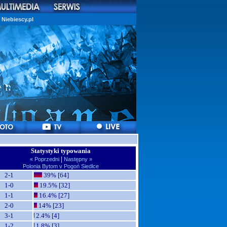
Niebiescy.pl
Statystyki typowania
|
« Poprzedni
Następny »
Polonia Bytom v Pogoń Siedlce
2-1
39% [64]
1-0
19.5% [32]
1-1
16.4% [27]
2-0
14% [23]
3-1
2.4% [4]
1-2
1.8% [3]