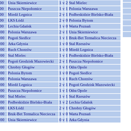
00
Unia Skierniewice
1
v
2
Stal Mielec
00
Puszcza Niepołomice
1
v
1
Polonia Warszawa
00
Miedź Legnica
2
v
1
Podbeskidzie Bielsko-Biała
00
ŁKS Łódź
2
v
0
Polonia Bytom
00
Lechia Gdańsk
1
v
0
Warta Poznań
:00
Polonia Warszawa
2
v
1
Unia Skierniewice
:00
Pogoń Siedlce
1
v
1
Bruk-Bet Termalica Nieciecza
:00
Arka Gdynia
1
v
0
Stal Rzeszów
:00
Ruch Chorzów
1
v
0
Miedź Legnica
:00
Stal Mielec
1
v
1
Podbeskidzie Bielsko-Biała
:00
Pogoń Grodzisk Mazowiecki
2
v
1
Puszcza Niepołomice
:00
Chrobry Głogów
1
v
1
Odra Opole
:00
Polonia Bytom
1
v
0
Pogoń Siedlce
:00
Polonia Warszawa
1
v
1
Ruch Chorzów
:00
Miedź Legnica
2
v
1
Pogoń Grodzisk Mazowiecki
:00
Puszcza Niepołomice
1
v
1
Odra Opole
:00
Stal Mielec
1
v
1
Stal Rzeszów
:00
Podbeskidzie Bielsko-Biała
1
v
2
Lechia Gdańsk
:00
ŁKS Łódź
2
v
1
Chrobry Głogów
:00
Bruk-Bet Termalica Nieciecza
1
v
0
Warta Poznań
:00
Unia Skierniewice
0
v
1
Arka Gdynia