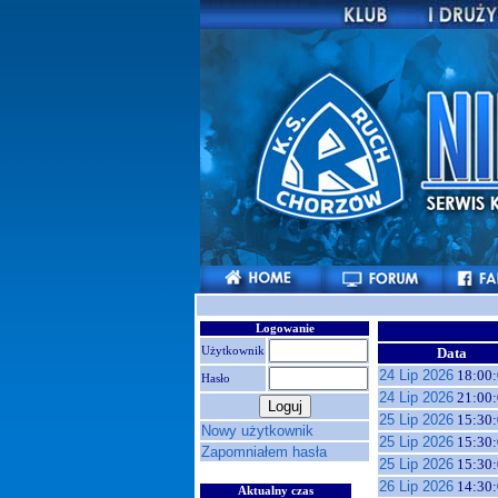
Logowanie
Użytkownik
Data
24 Lip 2026
18:00:
Hasło
24 Lip 2026
21:00:
25 Lip 2026
15:30:
Nowy użytkownik
25 Lip 2026
15:30:
Zapomniałem hasła
25 Lip 2026
15:30:
26 Lip 2026
14:30:
Aktualny czas