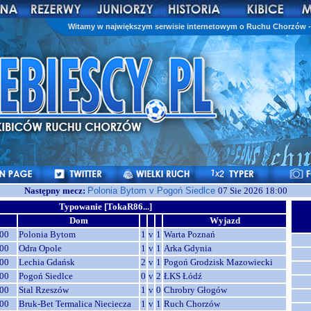
Witamy w największym serwisie internetowym o Ruchu Chorzów - 
Następny mecz:
Polonia Bytom v Pogoń Siedlce
07 Sie 2026 18:00
Typowanie [TokaR86...]
Dom
Wyjazd
00
Polonia Bytom
1
v
1
Warta Poznań
00
Odra Opole
1
v
1
Arka Gdynia
00
Lechia Gdańsk
2
v
1
Pogoń Grodzisk Mazowiecki
00
Pogoń Siedlce
0
v
2
ŁKS Łódź
00
Stal Rzeszów
1
v
0
Chrobry Głogów
00
Bruk-Bet Termalica Nieciecza
1
v
1
Ruch Chorzów