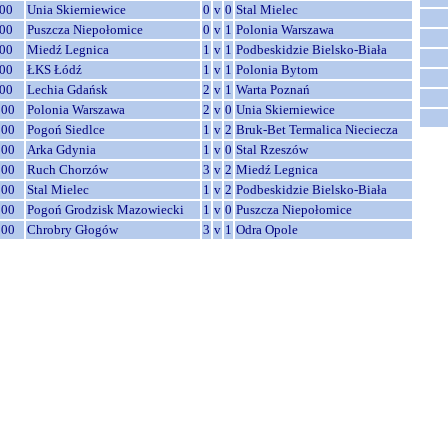
00
Unia Skierniewice
0
v
0
Stal Mielec
00
Puszcza Niepołomice
0
v
1
Polonia Warszawa
00
Miedź Legnica
1
v
1
Podbeskidzie Bielsko-Biała
00
ŁKS Łódź
1
v
1
Polonia Bytom
00
Lechia Gdańsk
2
v
1
Warta Poznań
:00
Polonia Warszawa
2
v
0
Unia Skierniewice
:00
Pogoń Siedlce
1
v
2
Bruk-Bet Termalica Nieciecza
:00
Arka Gdynia
1
v
0
Stal Rzeszów
:00
Ruch Chorzów
3
v
2
Miedź Legnica
:00
Stal Mielec
1
v
2
Podbeskidzie Bielsko-Biała
:00
Pogoń Grodzisk Mazowiecki
1
v
0
Puszcza Niepołomice
:00
Chrobry Głogów
3
v
1
Odra Opole