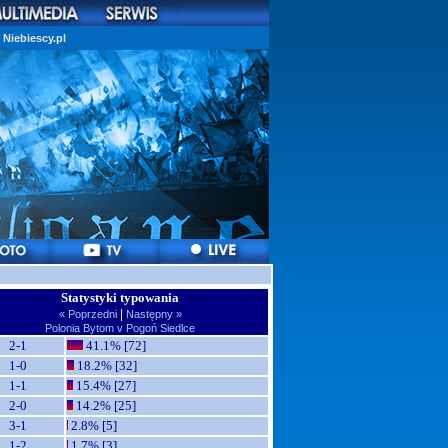
Niebiescy.pl
Statystyki typowania
|
« Poprzedni
Następny »
Polonia Bytom v Pogoń Siedlce
2-1
41.1% [72]
1-0
18.2% [32]
1-1
15.4% [27]
2-0
14.2% [25]
3-1
2.8% [5]
1-2
1.7% [3]