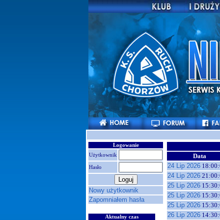
Logowanie
Użytkownik
Data
24 Lip 2026
18:00:
Hasło
24 Lip 2026
21:00:
25 Lip 2026
15:30:
Nowy użytkownik
25 Lip 2026
15:30:
Zapomniałem hasła
25 Lip 2026
15:30:
26 Lip 2026
14:30:
Aktualny czas