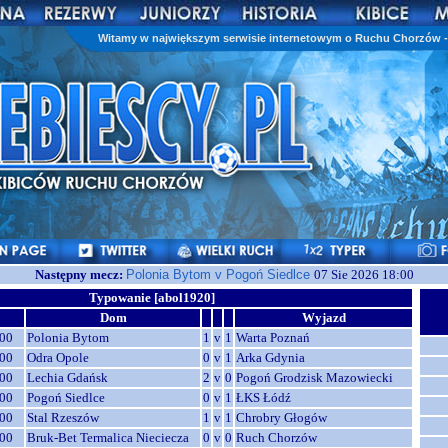
Witamy w największym serwisie internetowym o Ruchu Chorzów - 
Następny mecz:
Polonia Bytom v Pogoń Siedlce
07 Sie 2026 18:00
Typowanie [abol1920]
Dom
Wyjazd
00
Polonia Bytom
1
v
1
Warta Poznań
00
Odra Opole
0
v
1
Arka Gdynia
00
Lechia Gdańsk
2
v
0
Pogoń Grodzisk Mazowiecki
00
Pogoń Siedlce
0
v
1
ŁKS Łódź
00
Stal Rzeszów
1
v
1
Chrobry Głogów
00
Bruk-Bet Termalica Nieciecza
0
v
0
Ruch Chorzów