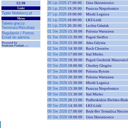
26 Lip 2026
17:00:00
Unia Skierniewice
12:36
26 Lip 2026
19:30:00
Puszcza Niepołomice
Linki
Typer Niebiescy.pl
27 Lip 2026
19:00:00
Miedź Legnica
Menu
31 Lip 2026
18:00:00
ŁKS Łódź
Tabela graczy
31 Lip 2026
20:30:00
Lechia Gdańsk
Terminarz/Rezultaty
01 Sie 2026
15:30:00
Polonia Warszawa
Regulamin / Pomoc
01 Sie 2026
15:30:00
Pogoń Siedlce
Email do admina
01 Sie 2026
15:30:00
Arka Gdynia
Powered by
Prediction Football
1.11
02 Sie 2026
14:30:00
Ruch Chorzów
02 Sie 2026
17:00:00
Stal Mielec
02 Sie 2026
19:30:00
Pogoń Grodzisk Mazowiec
03 Sie 2026
19:00:00
Chrobry Głogów
07 Sie 2026
18:00:00
Polonia Bytom
07 Sie 2026
20:30:00
Polonia Warszawa
08 Sie 2026
15:30:00
Miedź Legnica
08 Sie 2026
15:30:00
Puszcza Niepołomice
08 Sie 2026
15:30:00
Stal Mielec
08 Sie 2026
20:15:00
Podbeskidzie Bielsko-Biał
09 Sie 2026
14:30:00
ŁKS Łódź
09 Sie 2026
17:00:00
Bruk-Bet Termalica Niecie
10 Sie 2026
19:00:00
Unia Skierniewice