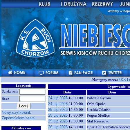
Witamy w najw
Następny mecz:
ŁKS Ł
Logowanie
Typowanie [n
Użytkownik
Data
Dom
24 Lip 2026
18:00:00
Polonia Bytom
Hasło
24 Lip 2026
21:00:00
Odra Opole
25 Lip 2026
15:30:00
Lechia Gdańsk
Nowy użytkownik
25 Lip 2026
15:30:00
Pogoń Siedlce
Zapomniałem hasła
25 Lip 2026
15:30:00
Stal Rzeszów
26 Lip 2026
14:30:00
Bruk-Bet Termalica Niecie
Aktualny czas