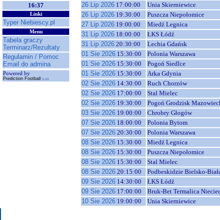
26 Lip 2026
17:00:00
Unia Skierniewice
16:37
26 Lip 2026
19:30:00
Puszcza Niepołomice
Linki
Typer Niebiescy.pl
27 Lip 2026
19:00:00
Miedź Legnica
Menu
31 Lip 2026
18:00:00
ŁKS Łódź
Tabela graczy
31 Lip 2026
20:30:00
Lechia Gdańsk
Terminarz/Rezultaty
01 Sie 2026
15:30:00
Polonia Warszawa
Regulamin / Pomoc
01 Sie 2026
15:30:00
Pogoń Siedlce
Email do admina
01 Sie 2026
15:30:00
Arka Gdynia
Powered by
Prediction Football
1.11
02 Sie 2026
14:30:00
Ruch Chorzów
02 Sie 2026
17:00:00
Stal Mielec
02 Sie 2026
19:30:00
Pogoń Grodzisk Mazowiec
03 Sie 2026
19:00:00
Chrobry Głogów
07 Sie 2026
18:00:00
Polonia Bytom
07 Sie 2026
20:30:00
Polonia Warszawa
08 Sie 2026
15:30:00
Miedź Legnica
08 Sie 2026
15:30:00
Puszcza Niepołomice
08 Sie 2026
15:30:00
Stal Mielec
08 Sie 2026
20:15:00
Podbeskidzie Bielsko-Biał
09 Sie 2026
14:30:00
ŁKS Łódź
09 Sie 2026
17:00:00
Bruk-Bet Termalica Niecie
10 Sie 2026
19:00:00
Unia Skierniewice