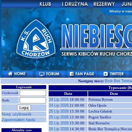
Witamy w najw
Następny mecz:
Bruk-Bet Terma
Logowanie
Typowanie [
Użytkownik
Data
Dom
24 Lip 2026
18:00:00
Polonia Bytom
Hasło
24 Lip 2026
21:00:00
Odra Opole
25 Lip 2026
15:30:00
Lechia Gdańsk
Nowy użytkownik
25 Lip 2026
15:30:00
Pogoń Siedlce
Zapomniałem hasła
25 Lip 2026
15:30:00
Stal Rzeszów
26 Lip 2026
14:30:00
Bruk-Bet Termalica Niecie
Aktualny czas