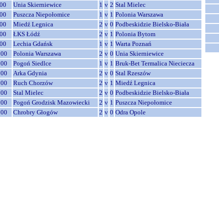
00
Unia Skierniewice
1
v
2
Stal Mielec
00
Puszcza Niepołomice
1
v
1
Polonia Warszawa
00
Miedź Legnica
2
v
0
Podbeskidzie Bielsko-Biała
00
ŁKS Łódź
2
v
1
Polonia Bytom
00
Lechia Gdańsk
1
v
1
Warta Poznań
:00
Polonia Warszawa
2
v
0
Unia Skierniewice
:00
Pogoń Siedlce
1
v
1
Bruk-Bet Termalica Nieciecza
:00
Arka Gdynia
2
v
0
Stal Rzeszów
:00
Ruch Chorzów
2
v
1
Miedź Legnica
:00
Stal Mielec
2
v
0
Podbeskidzie Bielsko-Biała
:00
Pogoń Grodzisk Mazowiecki
2
v
1
Puszcza Niepołomice
:00
Chrobry Głogów
2
v
0
Odra Opole