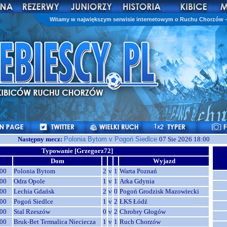
Witamy w największym serwisie internetowym o Ruchu Chorzów - 
Następny mecz:
Polonia Bytom v Pogoń Siedlce
07 Sie 2026 18:00
Typowanie [Grzegorz72]
Dom
Wyjazd
00
Polonia Bytom
2
v
1
Warta Poznań
00
Odra Opole
1
v
1
Arka Gdynia
00
Lechia Gdańsk
2
v
0
Pogoń Grodzisk Mazowiecki
00
Pogoń Siedlce
1
v
2
ŁKS Łódź
00
Stal Rzeszów
0
v
2
Chrobry Głogów
00
Bruk-Bet Termalica Nieciecza
1
v
1
Ruch Chorzów