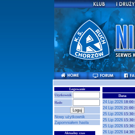
Logowanie
Użytkownik
Data
24 Lip 2026
18:00:
Hasło
24 Lip 2026
21:00:
25 Lip 2026
15:30:
Nowy użytkownik
25 Lip 2026
15:30:
Zapomniałem hasła
25 Lip 2026
15:30:
26 Lip 2026
14:30:
Aktualny czas