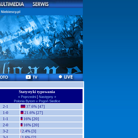
Niebiescy.pl
Statystyki typowania
|
« Poprzedni
Następny »
Polonia Bytom v Pogoń Siedlce
2-1
37.6% [47]
1-0
21.6% [27]
1-1
16% [20]
2-0
16% [20]
3-2
2.4% [3]
3-1
1.6% [2]