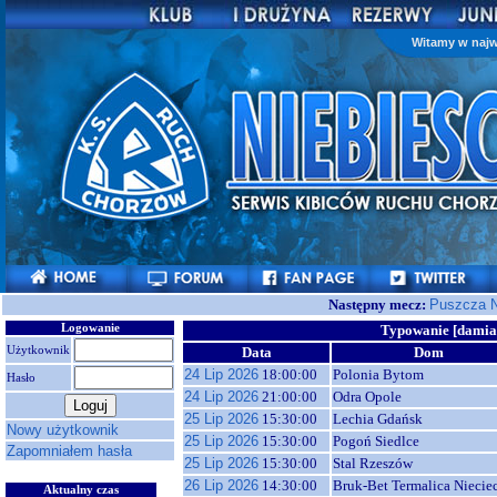
Witamy w najw
Następny mecz:
Puszcza N
Logowanie
Typowanie [dami
Użytkownik
Data
Dom
24 Lip 2026
18:00:00
Polonia Bytom
Hasło
24 Lip 2026
21:00:00
Odra Opole
25 Lip 2026
15:30:00
Lechia Gdańsk
Nowy użytkownik
25 Lip 2026
15:30:00
Pogoń Siedlce
Zapomniałem hasła
25 Lip 2026
15:30:00
Stal Rzeszów
26 Lip 2026
14:30:00
Bruk-Bet Termalica Niecie
Aktualny czas