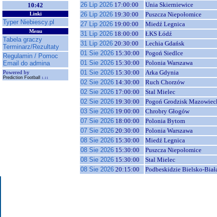
26 Lip 2026
17:00:00
Unia Skierniewice
10:42
26 Lip 2026
19:30:00
Puszcza Niepołomice
Linki
Typer Niebiescy.pl
27 Lip 2026
19:00:00
Miedź Legnica
Menu
31 Lip 2026
18:00:00
ŁKS Łódź
Tabela graczy
31 Lip 2026
20:30:00
Lechia Gdańsk
Terminarz/Rezultaty
01 Sie 2026
15:30:00
Pogoń Siedlce
Regulamin / Pomoc
01 Sie 2026
15:30:00
Polonia Warszawa
Email do admina
01 Sie 2026
15:30:00
Arka Gdynia
Powered by
Prediction Football
1.11
02 Sie 2026
14:30:00
Ruch Chorzów
02 Sie 2026
17:00:00
Stal Mielec
02 Sie 2026
19:30:00
Pogoń Grodzisk Mazowiec
03 Sie 2026
19:00:00
Chrobry Głogów
07 Sie 2026
18:00:00
Polonia Bytom
07 Sie 2026
20:30:00
Polonia Warszawa
08 Sie 2026
15:30:00
Miedź Legnica
08 Sie 2026
15:30:00
Puszcza Niepołomice
08 Sie 2026
15:30:00
Stal Mielec
08 Sie 2026
20:15:00
Podbeskidzie Bielsko-Biał