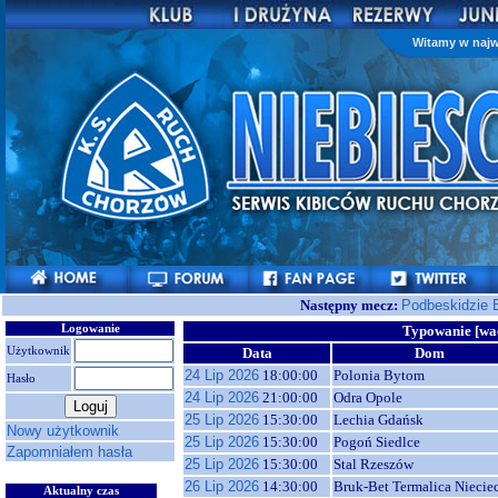
Witamy w najw
Następny mecz:
Podbeskidzie 
Logowanie
Typowanie [wa
Użytkownik
Data
Dom
24 Lip 2026
18:00:00
Polonia Bytom
Hasło
24 Lip 2026
21:00:00
Odra Opole
25 Lip 2026
15:30:00
Lechia Gdańsk
Nowy użytkownik
25 Lip 2026
15:30:00
Pogoń Siedlce
Zapomniałem hasła
25 Lip 2026
15:30:00
Stal Rzeszów
26 Lip 2026
14:30:00
Bruk-Bet Termalica Niecie
Aktualny czas