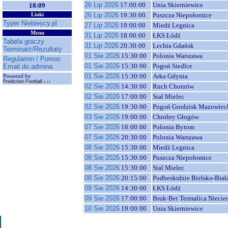
26 Lip 2026
17:00:00
Unia Skierniewice
18:09
26 Lip 2026
19:30:00
Puszcza Niepołomice
Linki
Typer Niebiescy.pl
27 Lip 2026
19:00:00
Miedź Legnica
Menu
31 Lip 2026
18:00:00
ŁKS Łódź
Tabela graczy
31 Lip 2026
20:30:00
Lechia Gdańsk
Terminarz/Rezultaty
01 Sie 2026
15:30:00
Polonia Warszawa
Regulamin / Pomoc
01 Sie 2026
15:30:00
Pogoń Siedlce
Email do admina
01 Sie 2026
15:30:00
Arka Gdynia
Powered by
Prediction Football
1.11
02 Sie 2026
14:30:00
Ruch Chorzów
02 Sie 2026
17:00:00
Stal Mielec
02 Sie 2026
19:30:00
Pogoń Grodzisk Mazowiec
03 Sie 2026
19:00:00
Chrobry Głogów
07 Sie 2026
18:00:00
Polonia Bytom
07 Sie 2026
20:30:00
Polonia Warszawa
08 Sie 2026
15:30:00
Miedź Legnica
08 Sie 2026
15:30:00
Puszcza Niepołomice
08 Sie 2026
15:30:00
Stal Mielec
08 Sie 2026
20:15:00
Podbeskidzie Bielsko-Biał
09 Sie 2026
14:30:00
ŁKS Łódź
09 Sie 2026
17:00:00
Bruk-Bet Termalica Niecie
10 Sie 2026
19:00:00
Unia Skierniewice