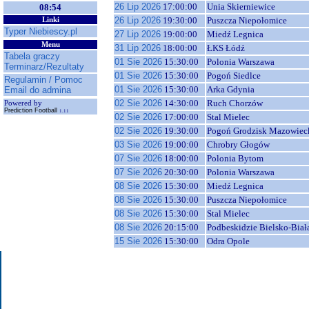
26 Lip 2026
17:00:00
Unia Skierniewice
08:54
26 Lip 2026
19:30:00
Puszcza Niepołomice
Linki
Typer Niebiescy.pl
27 Lip 2026
19:00:00
Miedź Legnica
Menu
31 Lip 2026
18:00:00
ŁKS Łódź
Tabela graczy
01 Sie 2026
15:30:00
Polonia Warszawa
Terminarz/Rezultaty
01 Sie 2026
15:30:00
Pogoń Siedlce
Regulamin / Pomoc
01 Sie 2026
15:30:00
Arka Gdynia
Email do admina
02 Sie 2026
14:30:00
Ruch Chorzów
Powered by
Prediction Football
1.11
02 Sie 2026
17:00:00
Stal Mielec
02 Sie 2026
19:30:00
Pogoń Grodzisk Mazowiec
03 Sie 2026
19:00:00
Chrobry Głogów
07 Sie 2026
18:00:00
Polonia Bytom
07 Sie 2026
20:30:00
Polonia Warszawa
08 Sie 2026
15:30:00
Miedź Legnica
08 Sie 2026
15:30:00
Puszcza Niepołomice
08 Sie 2026
15:30:00
Stal Mielec
08 Sie 2026
20:15:00
Podbeskidzie Bielsko-Biał
15 Sie 2026
15:30:00
Odra Opole