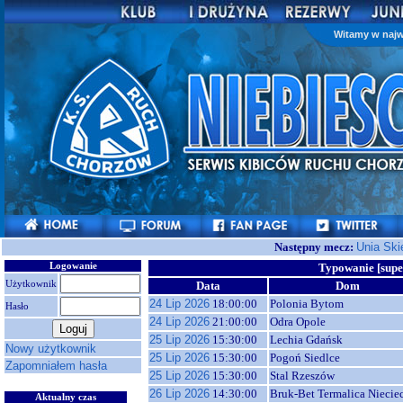
Witamy w najw
Następny mecz:
Unia Ski
Logowanie
Typowanie [supe
Użytkownik
Data
Dom
24 Lip 2026
18:00:00
Polonia Bytom
Hasło
24 Lip 2026
21:00:00
Odra Opole
25 Lip 2026
15:30:00
Lechia Gdańsk
Nowy użytkownik
25 Lip 2026
15:30:00
Pogoń Siedlce
Zapomniałem hasła
25 Lip 2026
15:30:00
Stal Rzeszów
26 Lip 2026
14:30:00
Bruk-Bet Termalica Niecie
Aktualny czas