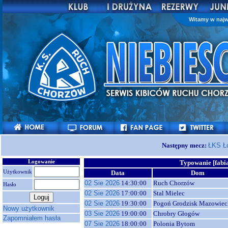
Witamy w najw
Następny mecz:
ŁKS Ł
Logowanie
Typowanie [fabi
Użytkownik
Data
Dom
02 Sie 2026
14:30:00
Ruch Chorzów
Hasło
02 Sie 2026
17:00:00
Stal Mielec
02 Sie 2026
19:30:00
Pogoń Grodzisk Mazowiec
Nowy użytkownik
03 Sie 2026
19:00:00
Chrobry Głogów
Zapomniałem hasła
07 Sie 2026
18:00:00
Polonia Bytom