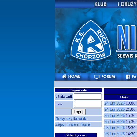
Logowanie
Użytkownik
Data
24 Lip 2026
18:00:
Hasło
24 Lip 2026
21:00:
25 Lip 2026
15:30:
Nowy użytkownik
25 Lip 2026
15:30:
Zapomniałem hasła
25 Lip 2026
15:30:
26 Lip 2026
14:30:
Aktualny czas