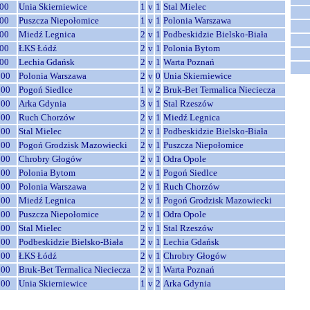
00
Unia Skierniewice
1
v
1
Stal Mielec
00
Puszcza Niepołomice
1
v
1
Polonia Warszawa
00
Miedź Legnica
2
v
1
Podbeskidzie Bielsko-Biała
00
ŁKS Łódź
2
v
1
Polonia Bytom
00
Lechia Gdańsk
2
v
1
Warta Poznań
:00
Polonia Warszawa
2
v
0
Unia Skierniewice
:00
Pogoń Siedlce
1
v
2
Bruk-Bet Termalica Nieciecza
:00
Arka Gdynia
3
v
1
Stal Rzeszów
:00
Ruch Chorzów
2
v
1
Miedź Legnica
:00
Stal Mielec
2
v
1
Podbeskidzie Bielsko-Biała
:00
Pogoń Grodzisk Mazowiecki
2
v
1
Puszcza Niepołomice
:00
Chrobry Głogów
2
v
1
Odra Opole
:00
Polonia Bytom
2
v
1
Pogoń Siedlce
:00
Polonia Warszawa
2
v
1
Ruch Chorzów
:00
Miedź Legnica
2
v
1
Pogoń Grodzisk Mazowiecki
:00
Puszcza Niepołomice
2
v
1
Odra Opole
:00
Stal Mielec
2
v
1
Stal Rzeszów
:00
Podbeskidzie Bielsko-Biała
2
v
1
Lechia Gdańsk
:00
ŁKS Łódź
2
v
1
Chrobry Głogów
:00
Bruk-Bet Termalica Nieciecza
2
v
1
Warta Poznań
:00
Unia Skierniewice
1
v
2
Arka Gdynia