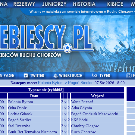
Witamy w największym serwisie internetowym o Ruchu Chorzów - 
Następny mecz:
Polonia Bytom v Pogoń Siedlce
07 Sie 2026 18:00
Typowanie [rybki68]
Dom
Wyjazd
00
Polonia Bytom
2
v
1
Warta Poznań
00
Odra Opole
1
v
2
Arka Gdynia
00
Lechia Gdańsk
1
v
1
Pogoń Grodzisk Mazowiecki
00
Pogoń Siedlce
1
v
2
ŁKS Łódź
00
Stal Rzeszów
2
v
1
Chrobry Głogów
00
Bruk-Bet Termalica Nieciecza
2
v
1
Ruch Chorzów