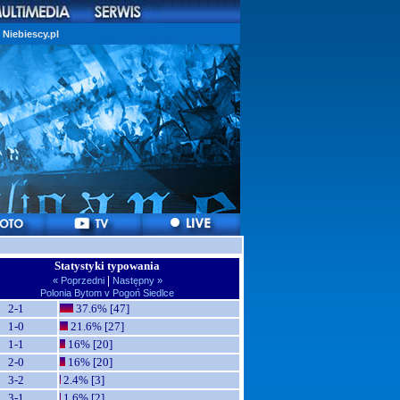
Niebiescy.pl
Statystyki typowania
|
« Poprzedni
Następny »
Polonia Bytom v Pogoń Siedlce
2-1
37.6% [47]
1-0
21.6% [27]
1-1
16% [20]
2-0
16% [20]
3-2
2.4% [3]
3-1
1.6% [2]