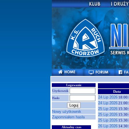
Logowanie
Użytkownik
Data
24 Lip 2026
18:00:
Hasło
24 Lip 2026
21:00:
25 Lip 2026
15:30:
Nowy użytkownik
25 Lip 2026
15:30:
Zapomniałem hasła
25 Lip 2026
15:30:
26 Lip 2026
14:30:
Aktualny czas