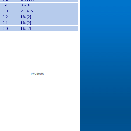
3-1
3% [6]
3-0
2.5% [5]
3-2
1% [2]
0-1
1% [2]
0-0
1% [2]