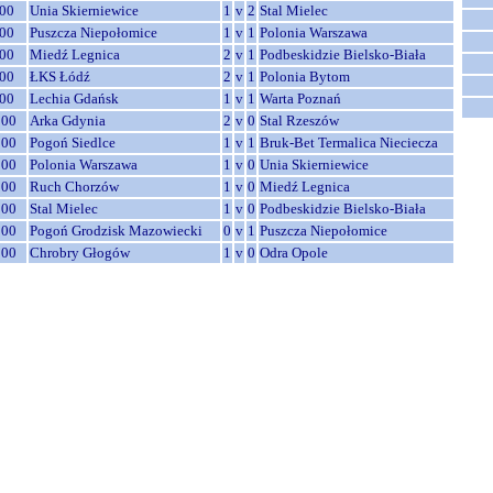
00
Unia Skierniewice
1
v
2
Stal Mielec
00
Puszcza Niepołomice
1
v
1
Polonia Warszawa
00
Miedź Legnica
2
v
1
Podbeskidzie Bielsko-Biała
00
ŁKS Łódź
2
v
1
Polonia Bytom
00
Lechia Gdańsk
1
v
1
Warta Poznań
:00
Arka Gdynia
2
v
0
Stal Rzeszów
:00
Pogoń Siedlce
1
v
1
Bruk-Bet Termalica Nieciecza
:00
Polonia Warszawa
1
v
0
Unia Skierniewice
:00
Ruch Chorzów
1
v
0
Miedź Legnica
:00
Stal Mielec
1
v
0
Podbeskidzie Bielsko-Biała
:00
Pogoń Grodzisk Mazowiecki
0
v
1
Puszcza Niepołomice
:00
Chrobry Głogów
1
v
0
Odra Opole