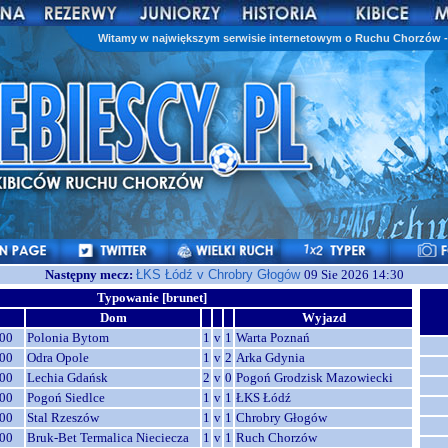
Witamy w największym serwisie internetowym o Ruchu Chorzów - 
Następny mecz:
ŁKS Łódź v Chrobry Głogów
09 Sie 2026 14:30
Typowanie [brunet]
Dom
Wyjazd
00
Polonia Bytom
1
v
1
Warta Poznań
00
Odra Opole
1
v
2
Arka Gdynia
00
Lechia Gdańsk
2
v
0
Pogoń Grodzisk Mazowiecki
00
Pogoń Siedlce
1
v
1
ŁKS Łódź
00
Stal Rzeszów
1
v
1
Chrobry Głogów
00
Bruk-Bet Termalica Nieciecza
1
v
1
Ruch Chorzów