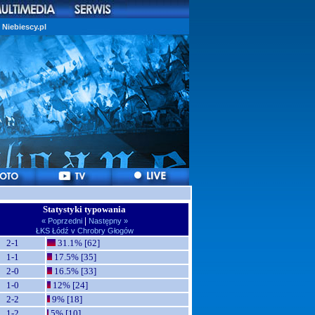
Niebiescy.pl
Statystyki typowania
|
« Poprzedni
Następny »
ŁKS Łódź v Chrobry Głogów
2-1
31.1% [62]
1-1
17.5% [35]
2-0
16.5% [33]
1-0
12% [24]
2-2
9% [18]
1-2
5% [10]