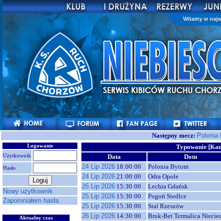
Witamy w najw
Następny mecz:
Polonia
Logowanie
Typowanie [Kam
Użytkownik
Data
Dom
24 Lip 2026
18:00:00
Polonia Bytom
Hasło
24 Lip 2026
21:00:00
Odra Opole
25 Lip 2026
15:30:00
Lechia Gdańsk
Nowy użytkownik
25 Lip 2026
15:30:00
Pogoń Siedlce
Zapomniałem hasła
25 Lip 2026
15:30:00
Stal Rzeszów
26 Lip 2026
14:30:00
Bruk-Bet Termalica Niecie
Aktualny czas