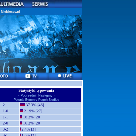
Niebiescy.pl
Statystyki typowania
|
« Poprzedni
Następny »
Polonia Bytom v Pogoń Siedlce
2-1
37.3% [46]
1-0
21.9% [27]
1-1
16.2% [20]
2-0
16.2% [20]
3-2
2.4% [3]
3-1
1.6% [2]