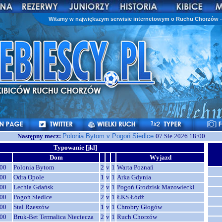
Witamy w największym serwisie internetowym o Ruchu Chorzów - 
Następny mecz:
Polonia Bytom v Pogoń Siedlce
07 Sie 2026 18:00
Typowanie [jkl]
Dom
Wyjazd
00
Polonia Bytom
2
v
1
Warta Poznań
00
Odra Opole
1
v
1
Arka Gdynia
00
Lechia Gdańsk
2
v
1
Pogoń Grodzisk Mazowiecki
00
Pogoń Siedlce
2
v
1
ŁKS Łódź
00
Stal Rzeszów
1
v
1
Chrobry Głogów
00
Bruk-Bet Termalica Nieciecza
2
v
1
Ruch Chorzów