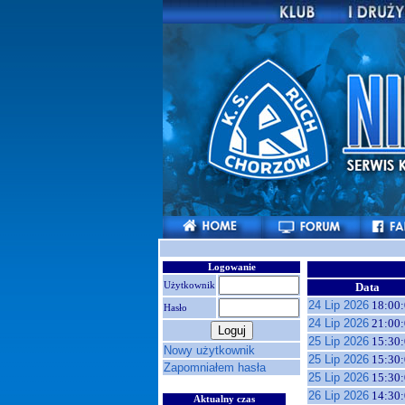
Logowanie
Użytkownik
Data
24 Lip 2026
18:00:
Hasło
24 Lip 2026
21:00:
25 Lip 2026
15:30:
Nowy użytkownik
25 Lip 2026
15:30:
Zapomniałem hasła
25 Lip 2026
15:30:
26 Lip 2026
14:30:
Aktualny czas