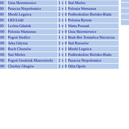
00
Unia Skierniewice
1
v
1
Stal Mielec
00
Puszcza Niepołomice
2
v
1
Polonia Warszawa
00
Miedź Legnica
2
v
0
Podbeskidzie Bielsko-Biała
00
ŁKS Łódź
2
v
1
Polonia Bytom
00
Lechia Gdańsk
1
v
1
Warta Poznań
:00
Polonia Warszawa
2
v
0
Unia Skierniewice
:00
Pogoń Siedlce
1
v
2
Bruk-Bet Termalica Nieciecza
:00
Arka Gdynia
2
v
0
Stal Rzeszów
:00
Ruch Chorzów
1
v
1
Miedź Legnica
:00
Stal Mielec
1
v
1
Podbeskidzie Bielsko-Biała
:00
Pogoń Grodzisk Mazowiecki
2
v
1
Puszcza Niepołomice
:00
Chrobry Głogów
2
v
0
Odra Opole