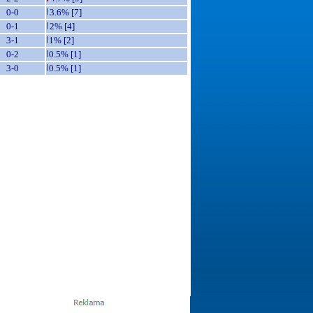
0-0
3.6% [7]
0-1
2% [4]
3-1
1% [2]
0-2
0.5% [1]
3-0
0.5% [1]