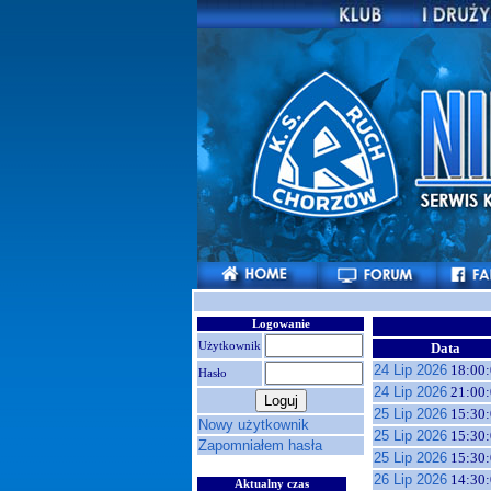
Logowanie
Użytkownik
Data
24 Lip 2026
18:00:
Hasło
24 Lip 2026
21:00:
25 Lip 2026
15:30:
Nowy użytkownik
25 Lip 2026
15:30:
Zapomniałem hasła
25 Lip 2026
15:30:
26 Lip 2026
14:30:
Aktualny czas