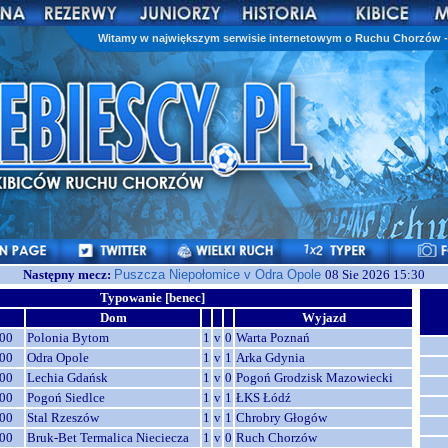
Witamy w największym serwisie internetowym o Ruchu Chorzów - 
Następny mecz:
Puszcza Niepołomice v Odra Opole
08 Sie 2026 15:30
Typowanie [benec]
Dom
Wyjazd
00
Polonia Bytom
1
v
0
Warta Poznań
00
Odra Opole
1
v
1
Arka Gdynia
00
Lechia Gdańsk
1
v
0
Pogoń Grodzisk Mazowiecki
00
Pogoń Siedlce
1
v
1
ŁKS Łódź
00
Stal Rzeszów
1
v
1
Chrobry Głogów
00
Bruk-Bet Termalica Nieciecza
1
v
0
Ruch Chorzów