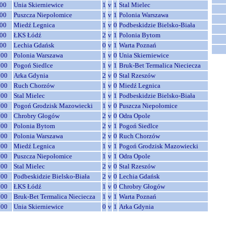
00
Unia Skierniewice
1
v
1
Stal Mielec
00
Puszcza Niepołomice
1
v
1
Polonia Warszawa
00
Miedź Legnica
1
v
0
Podbeskidzie Bielsko-Biała
00
ŁKS Łódź
2
v
1
Polonia Bytom
00
Lechia Gdańsk
0
v
1
Warta Poznań
:00
Polonia Warszawa
1
v
0
Unia Skierniewice
:00
Pogoń Siedlce
1
v
1
Bruk-Bet Termalica Nieciecza
:00
Arka Gdynia
2
v
0
Stal Rzeszów
:00
Ruch Chorzów
1
v
0
Miedź Legnica
:00
Stal Mielec
1
v
1
Podbeskidzie Bielsko-Biała
:00
Pogoń Grodzisk Mazowiecki
1
v
0
Puszcza Niepołomice
:00
Chrobry Głogów
2
v
0
Odra Opole
:00
Polonia Bytom
2
v
1
Pogoń Siedlce
:00
Polonia Warszawa
2
v
0
Ruch Chorzów
:00
Miedź Legnica
1
v
1
Pogoń Grodzisk Mazowiecki
:00
Puszcza Niepołomice
1
v
1
Odra Opole
:00
Stal Mielec
2
v
0
Stal Rzeszów
:00
Podbeskidzie Bielsko-Biała
2
v
0
Lechia Gdańsk
:00
ŁKS Łódź
1
v
0
Chrobry Głogów
:00
Bruk-Bet Termalica Nieciecza
1
v
1
Warta Poznań
:00
Unia Skierniewice
0
v
1
Arka Gdynia