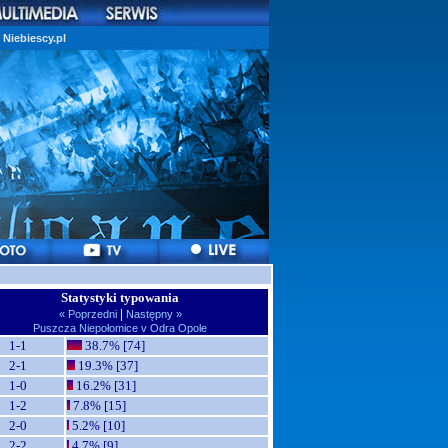
Niebiescy.pl
Statystyki typowania
|
« Poprzedni
Następny »
Puszcza Niepołomice v Odra Opole
1-1
38.7% [74]
2-1
19.3% [37]
1-0
16.2% [31]
1-2
7.8% [15]
2-0
5.2% [10]
2-2
4.7% [9]