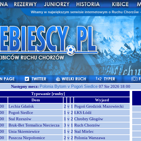
Witamy w największym serwisie internetowym o Ruchu Chorzów - 
Następny mecz:
Polonia Bytom v Pogoń Siedlce
07 Sie 2026 18:00
Typowanie [ruuby]
Dom
Wyjazd
00
Lechia Gdańsk
2
v
1
Pogoń Grodzisk Mazowiecki
00
Pogoń Siedlce
1
v
2
ŁKS Łódź
00
Stal Rzeszów
1
v
2
Chrobry Głogów
00
Bruk-Bet Termalica Nieciecza
3
v
1
Ruch Chorzów
00
Unia Skierniewice
1
v
2
Stal Mielec
00
Puszcza Niepołomice
2
v
2
Polonia Warszawa