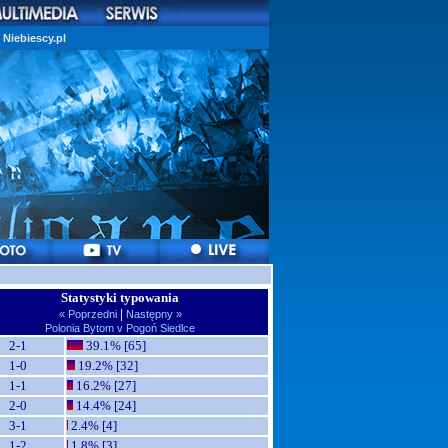
Niebiescy.pl
Statystyki typowania
|
« Poprzedni
Następny »
Polonia Bytom v Pogoń Siedlce
2-1
39.1% [65]
1-0
19.2% [32]
1-1
16.2% [27]
2-0
14.4% [24]
3-1
2.4% [4]
1-2
1.8% [3]