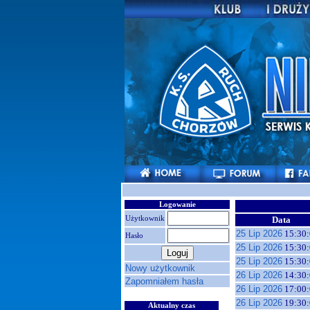
Logowanie
Użytkownik
Data
25 Lip 2026
15:30:
Hasło
25 Lip 2026
15:30:
25 Lip 2026
15:30:
Nowy użytkownik
26 Lip 2026
14:30:
Zapomniałem hasła
26 Lip 2026
17:00:
26 Lip 2026
19:30:
Aktualny czas