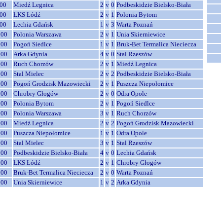
00
Miedź Legnica
2
v
0
Podbeskidzie Bielsko-Biała
00
ŁKS Łódź
2
v
1
Polonia Bytom
00
Lechia Gdańsk
1
v
3
Warta Poznań
:00
Polonia Warszawa
2
v
1
Unia Skierniewice
:00
Pogoń Siedlce
1
v
1
Bruk-Bet Termalica Nieciecza
:00
Arka Gdynia
4
v
0
Stal Rzeszów
:00
Ruch Chorzów
2
v
1
Miedź Legnica
:00
Stal Mielec
2
v
2
Podbeskidzie Bielsko-Biała
:00
Pogoń Grodzisk Mazowiecki
2
v
1
Puszcza Niepołomice
:00
Chrobry Głogów
2
v
0
Odra Opole
:00
Polonia Bytom
2
v
1
Pogoń Siedlce
:00
Polonia Warszawa
3
v
1
Ruch Chorzów
:00
Miedź Legnica
2
v
2
Pogoń Grodzisk Mazowiecki
:00
Puszcza Niepołomice
1
v
1
Odra Opole
:00
Stal Mielec
3
v
1
Stal Rzeszów
:00
Podbeskidzie Bielsko-Biała
4
v
0
Lechia Gdańsk
:00
ŁKS Łódź
2
v
1
Chrobry Głogów
:00
Bruk-Bet Termalica Nieciecza
2
v
0
Warta Poznań
:00
Unia Skierniewice
1
v
2
Arka Gdynia