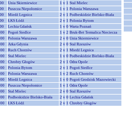
00
Unia Skierniewice
1
v
1
Stal Mielec
00
Puszcza Niepołomice
1
v
1
Polonia Warszawa
00
Miedź Legnica
2
v
1
Podbeskidzie Bielsko-Biała
00
ŁKS Łódź
2
v
1
Polonia Bytom
00
Lechia Gdańsk
1
v
0
Warta Poznań
:00
Pogoń Siedlce
1
v
2
Bruk-Bet Termalica Nieciecza
:00
Polonia Warszawa
2
v
0
Unia Skierniewice
:00
Arka Gdynia
2
v
0
Stal Rzeszów
:00
Ruch Chorzów
2
v
1
Miedź Legnica
:00
Stal Mielec
1
v
0
Podbeskidzie Bielsko-Biała
:00
Chrobry Głogów
2
v
1
Odra Opole
:00
Polonia Bytom
2
v
1
Pogoń Siedlce
:00
Polonia Warszawa
1
v
2
Ruch Chorzów
:00
Miedź Legnica
1
v
0
Pogoń Grodzisk Mazowiecki
:00
Puszcza Niepołomice
1
v
1
Odra Opole
:00
Stal Mielec
2
v
0
Stal Rzeszów
:00
Podbeskidzie Bielsko-Biała
2
v
0
Lechia Gdańsk
:00
ŁKS Łódź
2
v
1
Chrobry Głogów