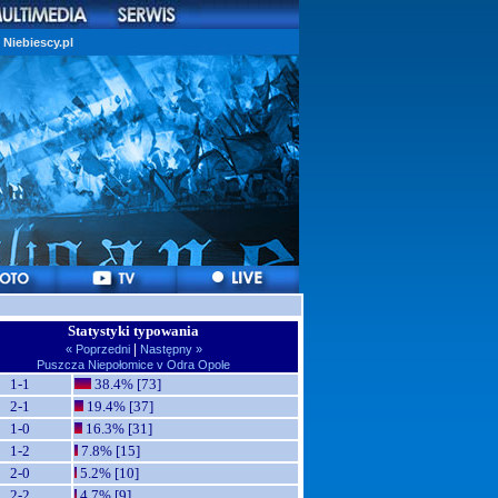
Niebiescy.pl
Statystyki typowania
|
« Poprzedni
Następny »
Puszcza Niepołomice v Odra Opole
1-1
38.4% [73]
2-1
19.4% [37]
1-0
16.3% [31]
1-2
7.8% [15]
2-0
5.2% [10]
2-2
4.7% [9]