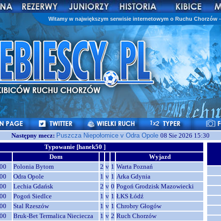
Witamy w największym serwisie internetowym o Ruchu Chorzów - 
Następny mecz:
Puszcza Niepołomice v Odra Opole
08 Sie 2026 15:30
Typowanie [hanek50 ]
Dom
Wyjazd
00
Polonia Bytom
2
v
1
Warta Poznań
00
Odra Opole
1
v
1
Arka Gdynia
00
Lechia Gdańsk
2
v
0
Pogoń Grodzisk Mazowiecki
00
Pogoń Siedlce
1
v
1
ŁKS Łódź
00
Stal Rzeszów
1
v
1
Chrobry Głogów
00
Bruk-Bet Termalica Nieciecza
1
v
2
Ruch Chorzów