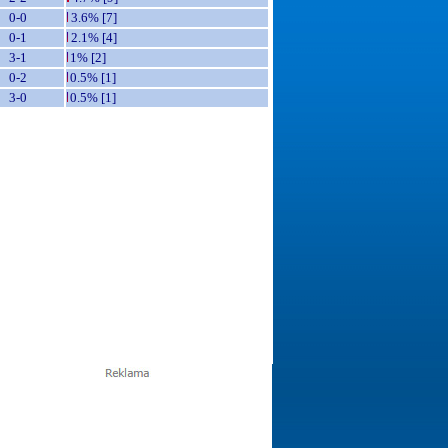
0-0
3.6% [7]
0-1
2.1% [4]
3-1
1% [2]
0-2
0.5% [1]
3-0
0.5% [1]