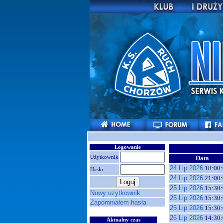
Logowanie
Użytkownik
Data
24 Lip 2026
18:00:
Hasło
24 Lip 2026
21:00:
25 Lip 2026
15:30:
Nowy użytkownik
25 Lip 2026
15:30:
Zapomniałem hasła
25 Lip 2026
15:30:
26 Lip 2026
14:30:
Aktualny czas