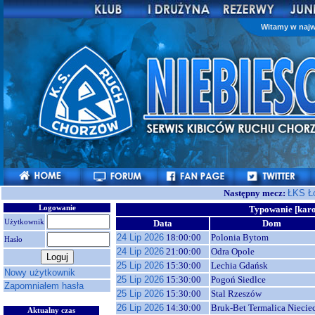
Witamy w najw
Następny mecz:
ŁKS Ł
Logowanie
Typowanie [karo
Użytkownik
Data
Dom
24 Lip 2026
18:00:00
Polonia Bytom
Hasło
24 Lip 2026
21:00:00
Odra Opole
25 Lip 2026
15:30:00
Lechia Gdańsk
Nowy użytkownik
25 Lip 2026
15:30:00
Pogoń Siedlce
Zapomniałem hasła
25 Lip 2026
15:30:00
Stal Rzeszów
26 Lip 2026
14:30:00
Bruk-Bet Termalica Niecie
Aktualny czas