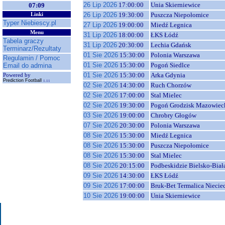
26 Lip 2026
17:00:00
Unia Skierniewice
07:09
26 Lip 2026
19:30:00
Puszcza Niepołomice
Linki
Typer Niebiescy.pl
27 Lip 2026
19:00:00
Miedź Legnica
Menu
31 Lip 2026
18:00:00
ŁKS Łódź
Tabela graczy
31 Lip 2026
20:30:00
Lechia Gdańsk
Terminarz/Rezultaty
01 Sie 2026
15:30:00
Polonia Warszawa
Regulamin / Pomoc
01 Sie 2026
15:30:00
Pogoń Siedlce
Email do admina
01 Sie 2026
15:30:00
Arka Gdynia
Powered by
Prediction Football
1.11
02 Sie 2026
14:30:00
Ruch Chorzów
02 Sie 2026
17:00:00
Stal Mielec
02 Sie 2026
19:30:00
Pogoń Grodzisk Mazowiec
03 Sie 2026
19:00:00
Chrobry Głogów
07 Sie 2026
20:30:00
Polonia Warszawa
08 Sie 2026
15:30:00
Miedź Legnica
08 Sie 2026
15:30:00
Puszcza Niepołomice
08 Sie 2026
15:30:00
Stal Mielec
08 Sie 2026
20:15:00
Podbeskidzie Bielsko-Biał
09 Sie 2026
14:30:00
ŁKS Łódź
09 Sie 2026
17:00:00
Bruk-Bet Termalica Niecie
10 Sie 2026
19:00:00
Unia Skierniewice