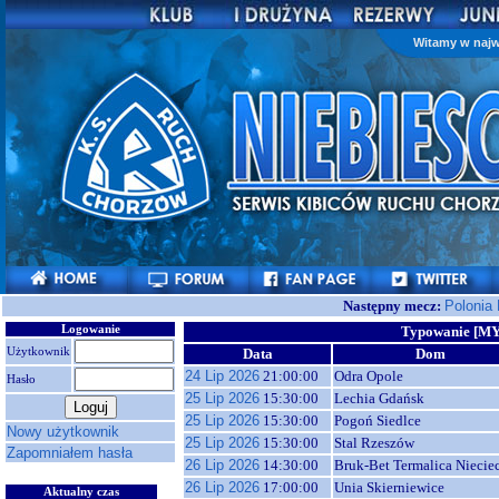
Witamy w najw
Następny mecz:
Polonia
Logowanie
Typowanie [M
Użytkownik
Data
Dom
24 Lip 2026
21:00:00
Odra Opole
Hasło
25 Lip 2026
15:30:00
Lechia Gdańsk
25 Lip 2026
15:30:00
Pogoń Siedlce
Nowy użytkownik
25 Lip 2026
15:30:00
Stal Rzeszów
Zapomniałem hasła
26 Lip 2026
14:30:00
Bruk-Bet Termalica Niecie
26 Lip 2026
17:00:00
Unia Skierniewice
Aktualny czas