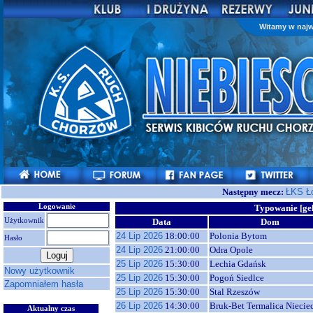
Witamy w najw
Następny mecz:
ŁKS Ł
Logowanie
Typowanie [ge
Użytkownik
Data
Dom
24 Lip 2026
18:00:00
Polonia Bytom
Hasło
24 Lip 2026
21:00:00
Odra Opole
25 Lip 2026
15:30:00
Lechia Gdańsk
Nowy użytkownik
25 Lip 2026
15:30:00
Pogoń Siedlce
Zapomniałem hasła
25 Lip 2026
15:30:00
Stal Rzeszów
26 Lip 2026
14:30:00
Bruk-Bet Termalica Niecie
Aktualny czas