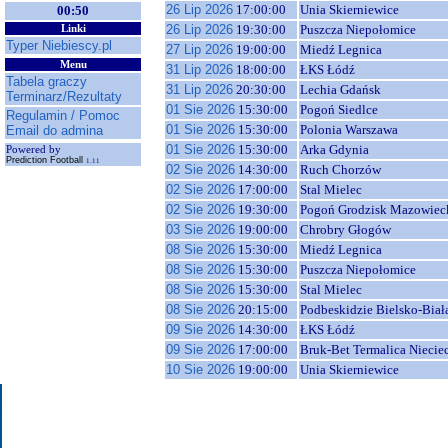
26 Lip 2026
17:00:00
Unia Skierniewice
00:50
26 Lip 2026
19:30:00
Puszcza Niepołomice
Linki
Typer Niebiescy.pl
27 Lip 2026
19:00:00
Miedź Legnica
Menu
31 Lip 2026
18:00:00
ŁKS Łódź
Tabela graczy
31 Lip 2026
20:30:00
Lechia Gdańsk
Terminarz/Rezultaty
01 Sie 2026
15:30:00
Pogoń Siedlce
Regulamin / Pomoc
01 Sie 2026
15:30:00
Polonia Warszawa
Email do admina
01 Sie 2026
15:30:00
Arka Gdynia
Powered by
Prediction Football
1.11
02 Sie 2026
14:30:00
Ruch Chorzów
02 Sie 2026
17:00:00
Stal Mielec
02 Sie 2026
19:30:00
Pogoń Grodzisk Mazowiec
03 Sie 2026
19:00:00
Chrobry Głogów
08 Sie 2026
15:30:00
Miedź Legnica
08 Sie 2026
15:30:00
Puszcza Niepołomice
08 Sie 2026
15:30:00
Stal Mielec
08 Sie 2026
20:15:00
Podbeskidzie Bielsko-Biał
09 Sie 2026
14:30:00
ŁKS Łódź
09 Sie 2026
17:00:00
Bruk-Bet Termalica Niecie
10 Sie 2026
19:00:00
Unia Skierniewice