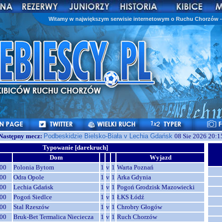
Witamy w największym serwisie internetowym o Ruchu Chorzów - 
Następny mecz:
Podbeskidzie Bielsko-Biała v Lechia Gdańsk
08 Sie 2026 20:1
Typowanie [darekruch]
Dom
Wyjazd
00
Polonia Bytom
1
v
1
Warta Poznań
00
Odra Opole
1
v
1
Arka Gdynia
00
Lechia Gdańsk
1
v
1
Pogoń Grodzisk Mazowiecki
00
Pogoń Siedlce
1
v
1
ŁKS Łódź
00
Stal Rzeszów
1
v
1
Chrobry Głogów
00
Bruk-Bet Termalica Nieciecza
1
v
1
Ruch Chorzów