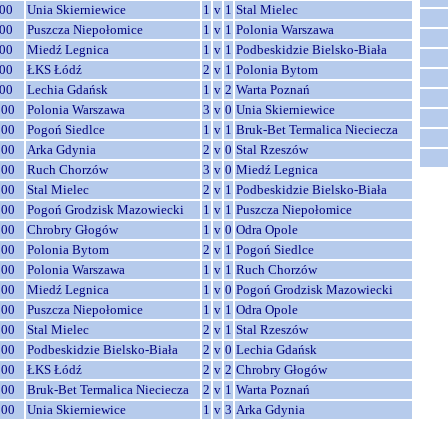
00
Unia Skierniewice
1
v
1
Stal Mielec
00
Puszcza Niepołomice
1
v
1
Polonia Warszawa
00
Miedź Legnica
1
v
1
Podbeskidzie Bielsko-Biała
00
ŁKS Łódź
2
v
1
Polonia Bytom
00
Lechia Gdańsk
1
v
2
Warta Poznań
:00
Polonia Warszawa
3
v
0
Unia Skierniewice
:00
Pogoń Siedlce
1
v
1
Bruk-Bet Termalica Nieciecza
:00
Arka Gdynia
2
v
0
Stal Rzeszów
:00
Ruch Chorzów
3
v
0
Miedź Legnica
:00
Stal Mielec
2
v
1
Podbeskidzie Bielsko-Biała
:00
Pogoń Grodzisk Mazowiecki
1
v
1
Puszcza Niepołomice
:00
Chrobry Głogów
1
v
0
Odra Opole
:00
Polonia Bytom
2
v
1
Pogoń Siedlce
:00
Polonia Warszawa
1
v
1
Ruch Chorzów
:00
Miedź Legnica
1
v
0
Pogoń Grodzisk Mazowiecki
:00
Puszcza Niepołomice
1
v
1
Odra Opole
:00
Stal Mielec
2
v
1
Stal Rzeszów
:00
Podbeskidzie Bielsko-Biała
2
v
0
Lechia Gdańsk
:00
ŁKS Łódź
2
v
2
Chrobry Głogów
:00
Bruk-Bet Termalica Nieciecza
2
v
1
Warta Poznań
:00
Unia Skierniewice
1
v
3
Arka Gdynia