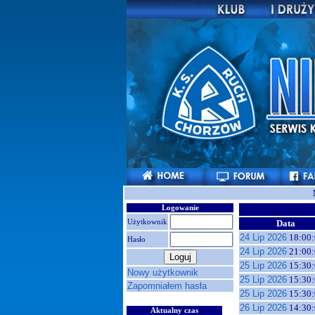
Logowanie
Użytkownik
Data
24 Lip 2026
18:00:
Hasło
24 Lip 2026
21:00:
25 Lip 2026
15:30:
Nowy użytkownik
25 Lip 2026
15:30:
Zapomniałem hasła
25 Lip 2026
15:30:
26 Lip 2026
14:30:
Aktualny czas