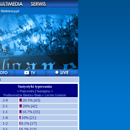
Niebiescy.pl
5
Statystyki typowania
|
« Poprzedni
Następny »
Podbeskidzie Bielsko-Biała v Lechia Gdańsk
2-0
20.5% [43]
2-1
20% [42]
1-1
16.7% [35]
1-0
10% [21]
1-2
8.1% [17]
3-1
6.2% [13]