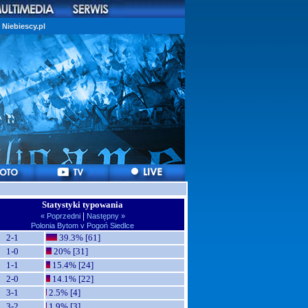
Niebiescy.pl
Statystyki typowania
|
« Poprzedni
Następny »
Polonia Bytom v Pogoń Siedlce
2-1
39.3% [61]
1-0
20% [31]
1-1
15.4% [24]
2-0
14.1% [22]
3-1
2.5% [4]
3-2
1.9% [3]