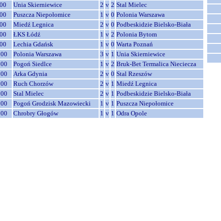
00
Unia Skierniewice
2
v
2
Stal Mielec
00
Puszcza Niepołomice
1
v
0
Polonia Warszawa
00
Miedź Legnica
2
v
0
Podbeskidzie Bielsko-Biała
00
ŁKS Łódź
1
v
2
Polonia Bytom
00
Lechia Gdańsk
1
v
0
Warta Poznań
:00
Polonia Warszawa
3
v
1
Unia Skierniewice
:00
Pogoń Siedlce
1
v
2
Bruk-Bet Termalica Nieciecza
:00
Arka Gdynia
2
v
0
Stal Rzeszów
:00
Ruch Chorzów
2
v
1
Miedź Legnica
:00
Stal Mielec
2
v
1
Podbeskidzie Bielsko-Biała
:00
Pogoń Grodzisk Mazowiecki
1
v
1
Puszcza Niepołomice
:00
Chrobry Głogów
1
v
1
Odra Opole