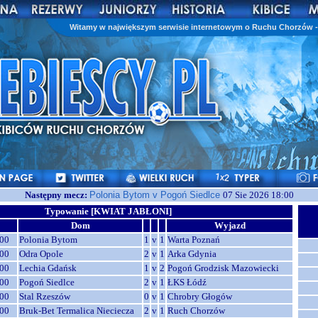
Witamy w największym serwisie internetowym o Ruchu Chorzów - 
Następny mecz:
Polonia Bytom v Pogoń Siedlce
07 Sie 2026 18:00
Typowanie [KWIAT JABŁONI]
Dom
Wyjazd
00
Polonia Bytom
1
v
1
Warta Poznań
00
Odra Opole
2
v
1
Arka Gdynia
00
Lechia Gdańsk
1
v
2
Pogoń Grodzisk Mazowiecki
00
Pogoń Siedlce
2
v
1
ŁKS Łódź
00
Stal Rzeszów
0
v
1
Chrobry Głogów
00
Bruk-Bet Termalica Nieciecza
2
v
1
Ruch Chorzów