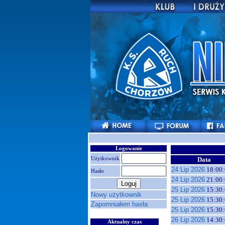
Logowanie
Użytkownik
Data
24 Lip 2026
18:00:
Hasło
24 Lip 2026
21:00:
25 Lip 2026
15:30:
Nowy użytkownik
25 Lip 2026
15:30:
Zapomniałem hasła
25 Lip 2026
15:30:
26 Lip 2026
14:30:
Aktualny czas