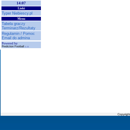
14:07
Linki
Typer Niebiescy.pl
Menu
Tabela graczy
Terminarz/Rezultaty
Regulamin / Pomoc
Email do admina
Powered by
Prediction Football
1.11
Copyrigh