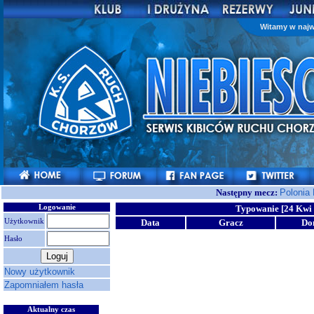
Witamy w najw
Następny mecz:
Polonia
Logowanie
Typowanie [24 Kwi 
Użytkownik
Data
Gracz
Do
Hasło
Nowy użytkownik
Zapomniałem hasła
Aktualny czas