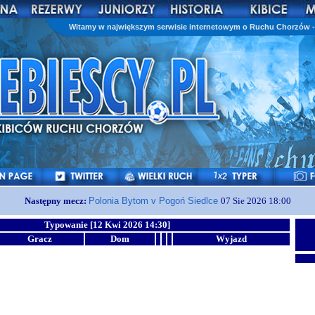
Witamy w największym serwisie internetowym o Ruchu Chorzów - 
Następny mecz:
Polonia Bytom v Pogoń Siedlce
07 Sie 2026 18:00
Typowanie [12 Kwi 2026 14:30]
Gracz
Dom
Wyjazd