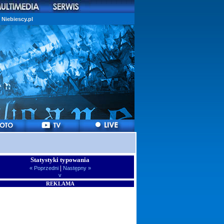
Niebiescy.pl
Statystyki typowania
|
« Poprzedni
Następny »
v
REKLAMA