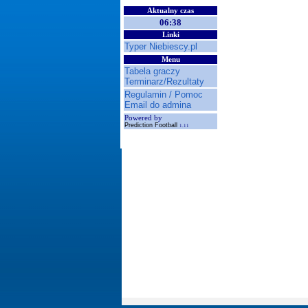
Aktualny czas
06:38
Linki
Typer Niebiescy.pl
Menu
Tabela graczy
Terminarz/Rezultaty
Regulamin / Pomoc
Email do admina
Powered by
Prediction Football
1.11