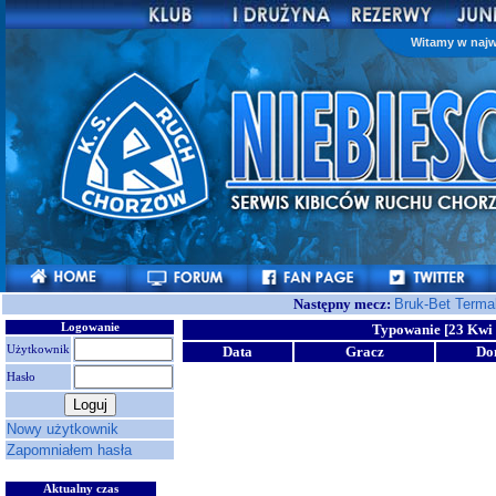
Witamy w najw
Następny mecz:
Bruk-Bet Terma
Logowanie
Typowanie [23 Kwi 
Użytkownik
Data
Gracz
Do
Hasło
Nowy użytkownik
Zapomniałem hasła
Aktualny czas