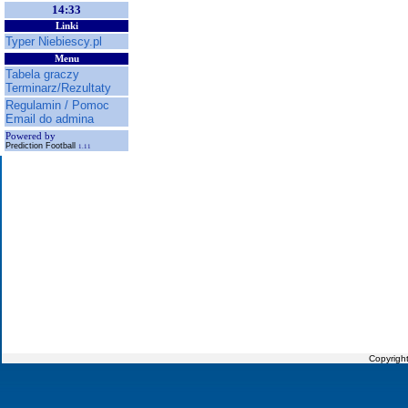
14:33
Linki
Typer Niebiescy.pl
Menu
Tabela graczy
Terminarz/Rezultaty
Regulamin / Pomoc
Email do admina
Powered by
Prediction Football
1.11
Copyrigh