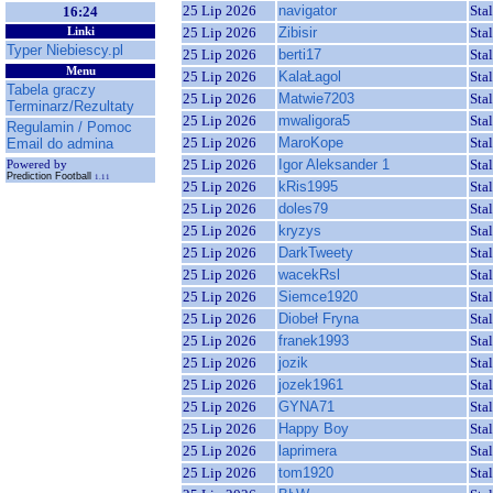
25 Lip 2026
navigator
Sta
16:24
25 Lip 2026
Zibisir
Sta
Linki
Typer Niebiescy.pl
25 Lip 2026
berti17
Sta
Menu
25 Lip 2026
KalaŁagol
Sta
Tabela graczy
25 Lip 2026
Matwie7203
Sta
Terminarz/Rezultaty
25 Lip 2026
mwaligora5
Sta
Regulamin / Pomoc
25 Lip 2026
MaroKope
Sta
Email do admina
25 Lip 2026
Igor Aleksander 1
Sta
Powered by
Prediction Football
1.11
25 Lip 2026
kRis1995
Sta
25 Lip 2026
doles79
Sta
25 Lip 2026
kryzys
Sta
25 Lip 2026
DarkTweety
Sta
25 Lip 2026
wacekRsl
Sta
25 Lip 2026
Siemce1920
Sta
25 Lip 2026
Diobeł Fryna
Sta
25 Lip 2026
franek1993
Sta
25 Lip 2026
jozik
Sta
25 Lip 2026
jozek1961
Sta
25 Lip 2026
GYNA71
Sta
25 Lip 2026
Happy Boy
Sta
25 Lip 2026
laprimera
Sta
25 Lip 2026
tom1920
Sta