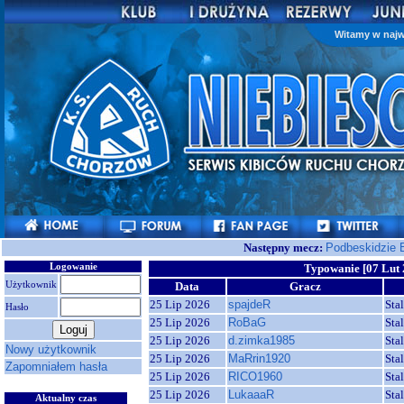
Witamy w najw
Następny mecz:
Podbeskidzie 
Logowanie
Typowanie [07 Lut 
Użytkownik
Data
Gracz
25 Lip 2026
spajdeR
Sta
Hasło
25 Lip 2026
RoBaG
Sta
25 Lip 2026
d.zimka1985
Sta
Nowy użytkownik
25 Lip 2026
MaRrin1920
Sta
Zapomniałem hasła
25 Lip 2026
RICO1960
Sta
25 Lip 2026
LukaaaR
Sta
Aktualny czas